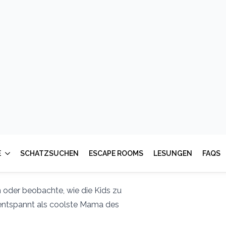
Spannung aufbaut und die Kinder
dard-Spielen und stundenlangem
enteuer für dein Zuhause, die so
ke liegen bleibt.
re – die Lösung ist nur einen Klick
te DIY-Set inklusive packender
cken.
it meiner sicheren Schritt-für-
 oder beobachte, wie die Kids zu
 entspannt als coolste Mama des