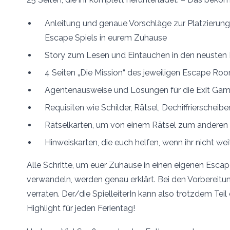
Anleitung und genaue Vorschläge zur Platzierung
Escape Spiels in eurem Zuhause
Story zum Lesen und Eintauchen in den neusten 
4 Seiten „Die Mission“ des jeweiligen Escape Ro
Agentenausweise und Lösungen für die Exit Ga
Requisiten wie Schilder, Rätsel, Dechiffrierscheibe
Rätselkarten, um von einem Rätsel zum anderen
Hinweiskarten, die euch helfen, wenn ihr nicht w
Alle Schritte, um euer Zuhause in einen eigenen Esca
verwandeln, werden genau erklärt. Bei den Vorbereitu
verraten. Der/die SpielleiterIn kann also trotzdem Tei
Highlight für jeden Ferientag!
Und nun: Viel Spaß – und gutes Entkommen!