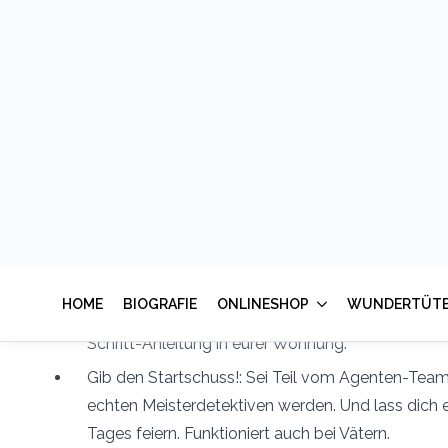
Als TV-Drehbuchautor weiß ich ganz genau, wie man 
aus dem Alltag reißt. Schluss mit langweiligen Stan
Vorbereiten. Hier bekommst du fertige Blockbuster-Ab
fesselnd sind, dass das Tablet völlig freiwillig in der Ec
Egal ob Jungs oder Mädchen, egal ob 8, 10 oder 12 Jah
entfernt.
Herunterladen & Ausdrucken: Hol dir das komplet
Story und kniffligen Rätseln als PDF zum Ausdru
45 Minuten Vorbereitung: Verstecke die Hinweise m
Schritt-Anleitung in eurer Wohnung.
Gib den Startschuss!: Sei Teil vom Agenten-Team
echten Meisterdetektiven werden. Und lass dich
Tages feiern. Funktioniert auch bei Vätern.