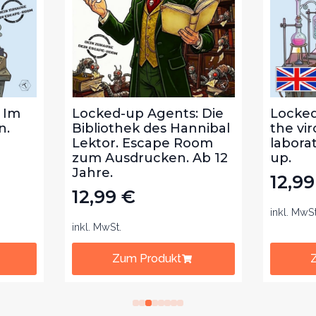
ked-up Agents: Die
Locked-up Agents: I
liothek des Hannibal
the virologist´s
tor. Escape Room
laboratory. Ages 8 a
 Ausdrucken. Ab 12
up.
re.
12,99
€
,99
€
inkl. MwSt.
 MwSt.
Zum Produkt
Zum Produkt