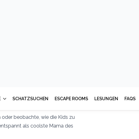
Spannung aufbaut und die Kinder
dard-Spielen und stundenlangem
enteuer für dein Zuhause, die so
ke liegen bleibt.
re – die Lösung ist nur einen Klick
te DIY-Set inklusive packender
cken.
it meiner sicheren Schritt-für-
 oder beobachte, wie die Kids zu
 entspannt als coolste Mama des