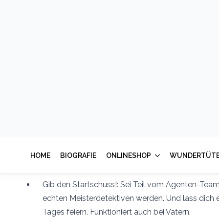
Als TV-Drehbuchautor weiß ich ganz genau, wie man 
aus dem Alltag reißt. Schluss mit langweiligen Stan
Vorbereiten. Hier bekommst du fertige Blockbuster-Ab
fesselnd sind, dass das Tablet völlig freiwillig in der Ec
Egal ob Jungs oder Mädchen, egal ob 8, 10 oder 12 Jah
entfernt.
Herunterladen & Ausdrucken: Hol dir das komplet
Story und kniffligen Rätseln als PDF zum Ausdru
45 Minuten Vorbereitung: Verstecke die Hinweise m
Schritt-Anleitung in eurer Wohnung.
Gib den Startschuss!: Sei Teil vom Agenten-Team
echten Meisterdetektiven werden. Und lass dich
Tages feiern. Funktioniert auch bei Vätern.