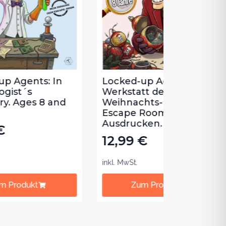
n
Locked-up Agents: Die
Gefange
Werkstatt des
Park - E
nd
Weihnachts-Erpressers.
8 Jahre.
Escape Room zum
12,99
Ausdrucken. Ab 8 Jahre.
12,99
€
inkl. MwSt.
inkl. MwSt.
Zum Produkt
Zum