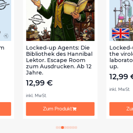
ked-up Agents: Die
Locked-up Agents: I
liothek des Hannibal
the virologist´s
tor. Escape Room
laboratory. Ages 8 a
 Ausdrucken. Ab 12
up.
re.
12,99
€
,99
€
inkl. MwSt.
 MwSt.
Zum Produkt
Zum Produkt