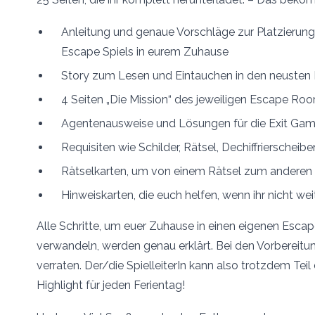
Anleitung und genaue Vorschläge zur Platzierung
Escape Spiels in eurem Zuhause
Story zum Lesen und Eintauchen in den neusten 
4 Seiten „Die Mission“ des jeweiligen Escape Ro
Agentenausweise und Lösungen für die Exit Ga
Requisiten wie Schilder, Rätsel, Dechiffrierscheibe
Rätselkarten, um von einem Rätsel zum anderen
Hinweiskarten, die euch helfen, wenn ihr nicht w
Alle Schritte, um euer Zuhause in einen eigenen Esca
verwandeln, werden genau erklärt. Bei den Vorbereitu
verraten. Der/die SpielleiterIn kann also trotzdem Tei
Highlight für jeden Ferientag!
Und nun: Viel Spaß – und gutes Entkommen!