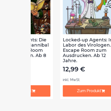
ts: Die
Locked-up Agents: Im
Loc
Hannibal
Labor des Virologen.
Bib
 Room
Escape Room zum
Lek
n. Ab 8
Ausdrucken. Ab 12
zum
Jahre.
Jah
12,99
€
12
inkl. MwSt.
inkl.
t
Zum Produkt