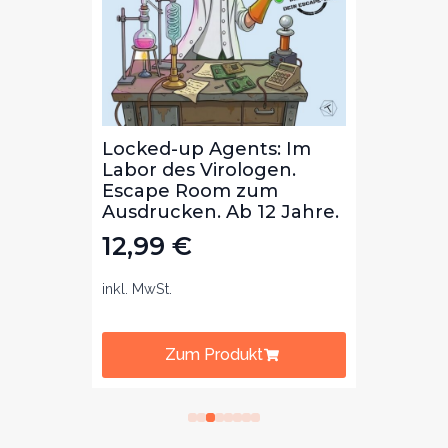
Die
Locked-up Agents: Im
Locke
ibal
Labor des Virologen.
Bibli
m
Escape Room zum
Lekt
b 8
Ausdrucken. Ab 12 Jahre.
zum 
Jahre
12,99
€
12,
inkl. MwSt.
inkl. Mw
Zum Produkt