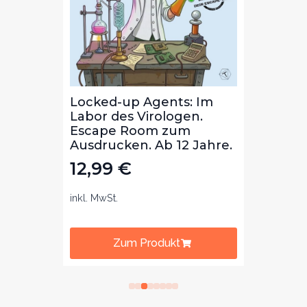
Die
Locked-up Agents: Im
Locke
ibal
Labor des Virologen.
Bibli
m
Escape Room zum
Lekt
b 8
Ausdrucken. Ab 12 Jahre.
zum 
Jahre
12,99
€
12,
inkl. MwSt.
inkl. Mw
Zum Produkt