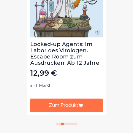
Die
Locked-up Agents: Im
Locke
ibal
Labor des Virologen.
Bibli
m
Escape Room zum
Lekt
b 8
Ausdrucken. Ab 12 Jahre.
zum 
Jahre
12,99
€
12,
inkl. MwSt.
inkl. Mw
Zum Produkt