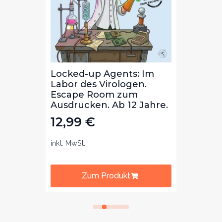
Die
Locked-up Agents: Im
Locke
ibal
Labor des Virologen.
Bibli
m
Escape Room zum
Lekt
b 8
Ausdrucken. Ab 12 Jahre.
zum 
Jahre
12,99
€
12,
inkl. MwSt.
inkl. Mw
Zum Produkt