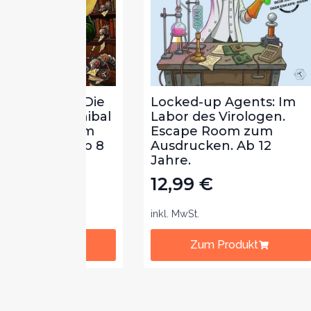
ts: Die
Locked-up Agents: Im
Loc
Hannibal
Labor des Virologen.
Bib
 Room
Escape Room zum
Lek
n. Ab 8
Ausdrucken. Ab 12
zum
Jahre.
Jah
12,99
€
12
inkl. MwSt.
inkl.
t
Zum Produkt