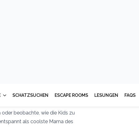
Spannung aufbaut und die Kinder
dard-Spielen und stundenlangem
enteuer für dein Zuhause, die so
ke liegen bleibt.
re – die Lösung ist nur einen Klick
te DIY-Set inklusive packender
cken.
it meiner sicheren Schritt-für-
 oder beobachte, wie die Kids zu
 entspannt als coolste Mama des