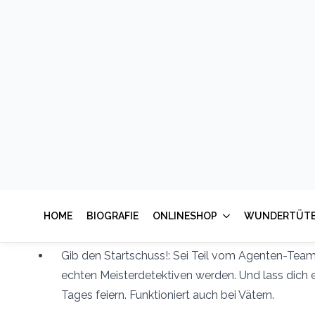
Als TV-Drehbuchautor weiß ich ganz genau, wie man 
aus dem Alltag reißt. Schluss mit langweiligen Stan
Vorbereiten. Hier bekommst du fertige Blockbuster-Ab
fesselnd sind, dass das Tablet völlig freiwillig in der Ec
Egal ob Jungs oder Mädchen, egal ob 8, 10 oder 12 Jah
entfernt.
Herunterladen & Ausdrucken: Hol dir das komplet
Story und kniffligen Rätseln als PDF zum Ausdru
45 Minuten Vorbereitung: Verstecke die Hinweise m
Schritt-Anleitung in eurer Wohnung.
Gib den Startschuss!: Sei Teil vom Agenten-Team
echten Meisterdetektiven werden. Und lass dich
Tages feiern. Funktioniert auch bei Vätern.