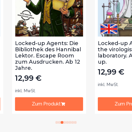
ked-up Agents: Die
Locked-up Agents: I
liothek des Hannibal
the virologist´s
tor. Escape Room
laboratory. Ages 8 a
 Ausdrucken. Ab 12
up.
re.
12,99
€
,99
€
inkl. MwSt.
 MwSt.
Zum Produkt
Zum Produkt