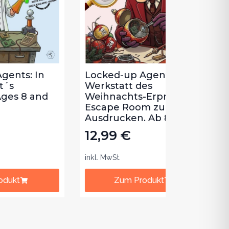
n
Locked-up Agents: Die
Gefange
Werkstatt des
Park - E
nd
Weihnachts-Erpressers.
8 Jahre.
Escape Room zum
12,99
Ausdrucken. Ab 8 Jahre.
12,99
€
inkl. MwSt.
inkl. MwSt.
Zum Produkt
Zum