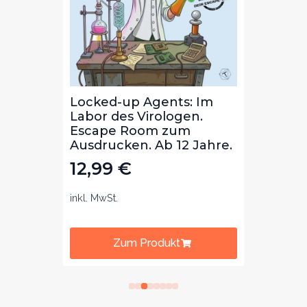
Die
Locked-up Agents: Im
Locke
ibal
Labor des Virologen.
Bibli
m
Escape Room zum
Lekt
b 8
Ausdrucken. Ab 12 Jahre.
zum 
Jahre
12,99
€
12,
inkl. MwSt.
inkl. Mw
Zum Produkt