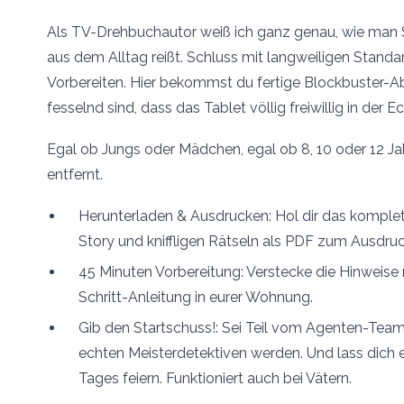
Als TV-Drehbuchautor weiß ich ganz genau, wie man 
aus dem Alltag reißt. Schluss mit langweiligen Stan
Vorbereiten. Hier bekommst du fertige Blockbuster-Ab
fesselnd sind, dass das Tablet völlig freiwillig in der Ec
Egal ob Jungs oder Mädchen, egal ob 8, 10 oder 12 Jah
entfernt.
Herunterladen & Ausdrucken: Hol dir das komplet
Story und kniffligen Rätseln als PDF zum Ausdru
45 Minuten Vorbereitung: Verstecke die Hinweise m
Schritt-Anleitung in eurer Wohnung.
Gib den Startschuss!: Sei Teil vom Agenten-Team
echten Meisterdetektiven werden. Und lass dich
Tages feiern. Funktioniert auch bei Vätern.