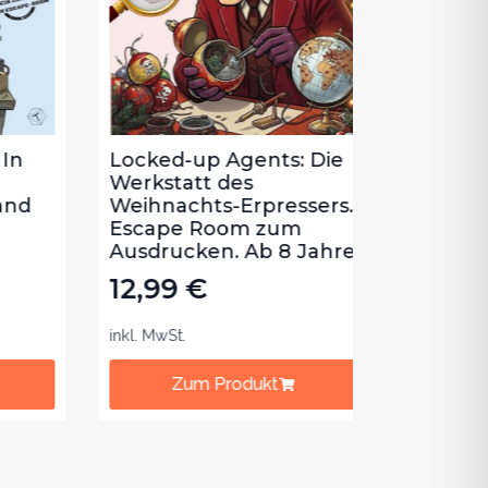
n
Locked-up Agents: Die
Gefange
Werkstatt des
Park - E
nd
Weihnachts-Erpressers.
8 Jahre.
Escape Room zum
12,99
Ausdrucken. Ab 8 Jahre.
12,99
€
inkl. MwSt.
inkl. MwSt.
Zum Produkt
Zum