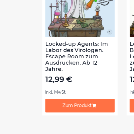
ts: Die
Locked-up Agents: Im
Loc
Hannibal
Labor des Virologen.
Bib
 Room
Escape Room zum
Lek
n. Ab 8
Ausdrucken. Ab 12
zum
Jahre.
Jah
12,99
€
12
inkl. MwSt.
inkl.
t
Zum Produkt