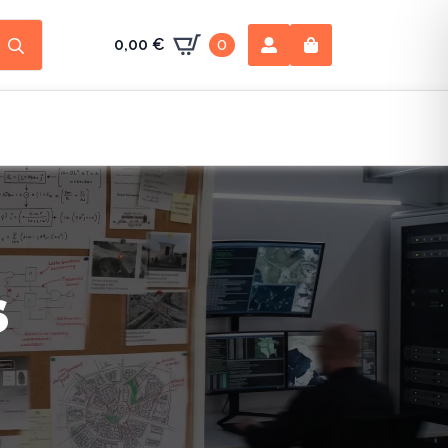
Search
0,00
€
0
for:
s