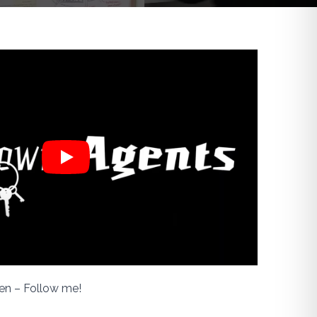
Play
en – Follow me!