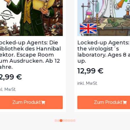
ked-up Agents: Die
Locked-up Agents: I
liothek des Hannibal
the virologist´s
tor. Escape Room
laboratory. Ages 8 a
 Ausdrucken. Ab 12
up.
re.
12,99
€
,99
€
inkl. MwSt.
 MwSt.
Zum Produkt
Zum Produkt