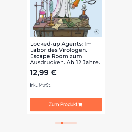
Die
Locked-up Agents: Im
Locke
ibal
Labor des Virologen.
Bibli
m
Escape Room zum
Lekt
b 8
Ausdrucken. Ab 12 Jahre.
zum 
Jahre
12,99
€
12,
inkl. MwSt.
inkl. Mw
Zum Produkt