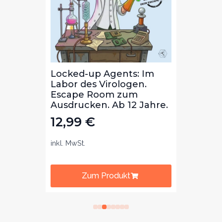
Die
Locked-up Agents: Im
Locke
ibal
Labor des Virologen.
Bibli
m
Escape Room zum
Lekt
b 8
Ausdrucken. Ab 12 Jahre.
zum 
Jahre
12,99
€
12,
inkl. MwSt.
inkl. Mw
Zum Produkt