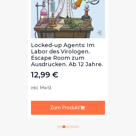
Die
Locked-up Agents: Im
Locke
ibal
Labor des Virologen.
Bibli
m
Escape Room zum
Lekt
b 8
Ausdrucken. Ab 12 Jahre.
zum 
Jahre
12,99
€
12,
inkl. MwSt.
inkl. Mw
Zum Produkt