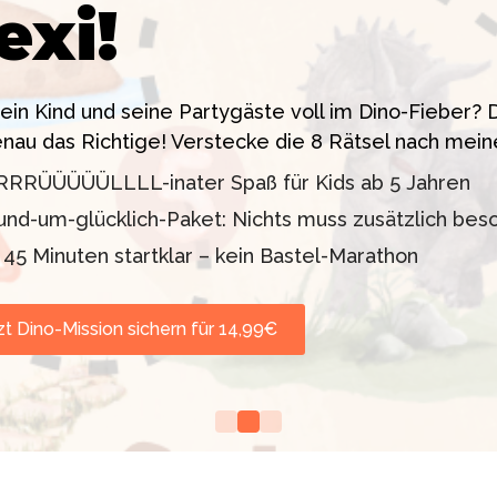
exi!
 ein High-Tech Labor! Unser 24-seitiges PDF enthäl
sstress!
siten. Knackt den Fall in 90 Minuten!
dein Kind und seine Partygäste voll im Dino-Fieber
enau das Richtige! Verstecke die 8 Rätsel nach mein
11 oder 12–99 Jahre)
lder inklusive
RRRÜÜÜÜÜLLLL-inater Spaß für Kids ab 5 Jahren
d TV-Profi (ZDF "1, 2
orgt werden
und-um-glücklich-Paket: Nichts muss zusätzlich bes
nd Escape Rooms zum
n 45 Minuten startklar – kein Bastel-Marathon
zt Dino-Mission sichern für 14,99€