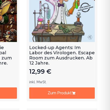
ie
Locked-up Agents: Im
bal
Labor des Virologen. Escape
m zum
Room zum Ausdrucken. Ab
hre.
12 Jahre.
12,99
€
inkl. MwSt.
Zum Produkt