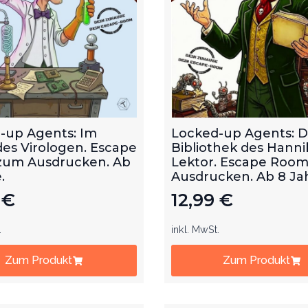
-up Agents: Im
Locked-up Agents: D
des Virologen. Escape
Bibliothek des Hanni
um Ausdrucken. Ab
Lektor. Escape Roo
.
Ausdrucken. Ab 8 Ja
9
€
12,99
€
.
inkl. MwSt.
Zum Produkt
Zum Produkt