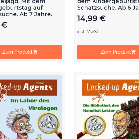
eljagd. Mit dem
dem Kindergeburtst
geburtstag auf
Schatzsuche. Ab 6 J
suche. Ab 7 Jahre.
14,99
€
9
€
inkl. MwSt.
.
Zum Produkt
Zum Produkt