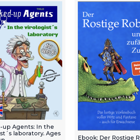
-up Agents: In the
ist´s laboratory. Ages
Ebook: Der Rostige 
p.