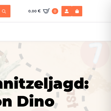
Search
0,00
€
0
for:
nitzeljagd:
on Dino