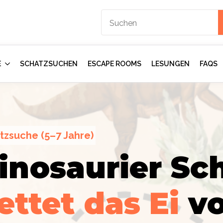
E
SCHATZSUCHEN
ESCAPE ROOMS
LESUNGEN
FAQS
tzsuche (5–7 Jahre)
inosaurier Sch
ction
gents:
Im
ettet das Ei
v
mmer
–
rologen