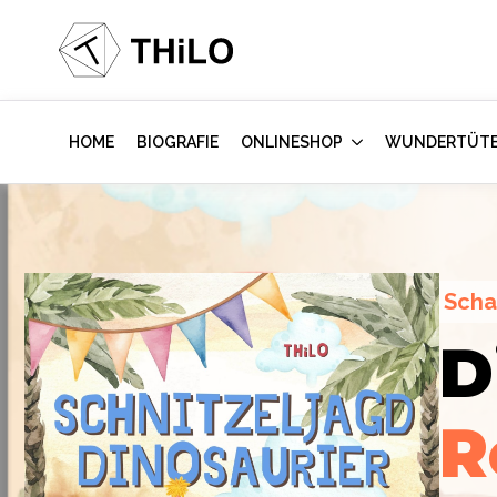
HOME
BIOGRAFIE
ONLINESHOP
WUNDERTÜT
Scha
Escape Room (ab 8 oder 12 Jahre)
D
Hollywood-A
Locked-up A
R
im Kinderzi
Labor
des Vi