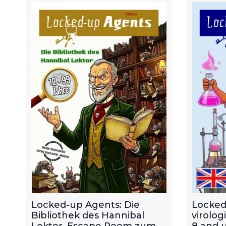
Locked-up Agents: Die
Locked
Bibliothek des Hannibal
virolog
Lektor. Escape Room zum
8 and u