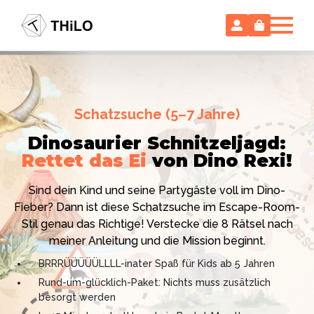
Escape Room (ab 8 oder 12 Jahre)
Schatzsuche (5–7 Jahre)
Locked-up Agents:
Im Labor
Dinosaurier Schnitzeljagd:
des Virologen
Rettet das Ei
von Dino Rexi!
Hollywood-Action
im
Das gab es noch nie: Verwandele dein Zuhause in ein
Kinderzimmer
– ohne
Sind dein Kind und seine Partygäste voll im Dino-
High-Tech Labor! Unser 24-seitiges PDF enthält alles:
Vorbereitungsstress!
Fieber? Dann ist diese Schatzsuche im Escape-Room-
Mission, Agentenausweise, Rätsel und Requisiten.
Stil genau das Richtige! Verstecke die 8 Rätsel nach
Knackt den Fall in 90 Minuten!
Ich bin THiLO, "Dein SPIEGEL"-Bestseller-Autor und
meiner Anleitung und die Mission beginnt.
Kniffliger Rätselspaß für 2 bis 6 Spieler (8 - 11 oder 12–
TV-Profi (ZDF "1, 2 oder 3"). Entdecke jetzt meine
BRRRÜÜÜÜÜLLLL-inater Spaß für Kids ab 5 Jahren
99 Jahre)
Schatzsuchen und Escape Rooms zum Sofort-
Rund-um-glücklich-Paket: Nichts muss zusätzlich
Professionelles PDF: Agentenausweise & Schilder
Download. Und natürlich meine Ebooks.
besorgt werden
inklusive