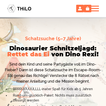
Escape Room (ab 8 oder 12 Jahre)
Schatzsuche (5–7 Jahre)
Locked-up Agents:
Im Labor
Dinosaurier Schnitzeljagd:
des Virologen
Rettet das Ei
von Dino Rexi!
Hollywood-Action
im
Das gab es noch nie: Verwandele dein Zuhause in ein
Kinderzimmer
– ohne
Sind dein Kind und seine Partygäste voll im Dino-
High-Tech Labor! Unser 24-seitiges PDF enthält alles:
Vorbereitungsstress!
Fieber? Dann ist diese Schatzsuche im Escape-Room-
Mission, Agentenausweise, Rätsel und Requisiten.
Stil genau das Richtige! Verstecke die 8 Rätsel nach
Knackt den Fall in 90 Minuten!
Ich bin THiLO, "Dein SPIEGEL"-Bestseller-Autor und
meiner Anleitung und die Mission beginnt.
Kniffliger Rätselspaß für 2 bis 6 Spieler (8 - 11 oder 12–
TV-Profi (ZDF "1, 2 oder 3"). Entdecke jetzt meine
BRRRÜÜÜÜÜLLLL-inater Spaß für Kids ab 5 Jahren
99 Jahre)
Schatzsuchen und Escape Rooms zum Sofort-
Rund-um-glücklich-Paket: Nichts muss zusätzlich
Professionelles PDF: Agentenausweise & Schilder
Download. Und natürlich meine Ebooks.
besorgt werden
inklusive