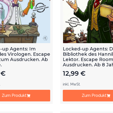
-up Agents: Im
Locked-up Agents: D
des Virologen. Escape
Bibliothek des Hanni
um Ausdrucken. Ab
Lektor. Escape Roo
.
Ausdrucken. Ab 8 Ja
9
€
12,99
€
.
inkl. MwSt.
Zum Produkt
Zum Produkt