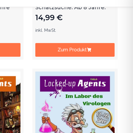
ag auf
dem Kindergeburtstag auf
ahre
Schatzsuche. Ab 8 Jahre.
14,99
€
inkl. MwSt.
Zum Produkt