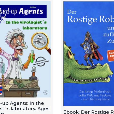
-up Agents: In the
ist´s laboratory. Ages
Ebook: Der Rostige 
p.