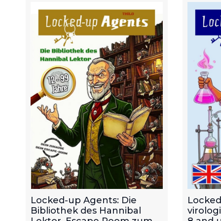
Locked-up Agents: Die
Locked
Bibliothek des Hannibal
virolog
Lektor. Escape Room zum
8 and u