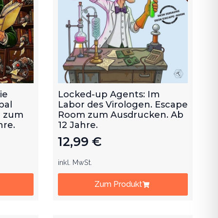
ie
Locked-up Agents: Im
bal
Labor des Virologen. Escape
m zum
Room zum Ausdrucken. Ab
hre.
12 Jahre.
12,99
€
inkl. MwSt.
Zum Produkt