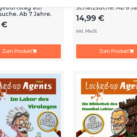
eljagd. Mit dem
dem Kindergeburtst
geburtstag auf
Schatzsuche. Ab 6 J
suche. Ab 7 Jahre.
14,99
€
9
€
inkl. MwSt.
.
Zum Produkt
Zum Produkt