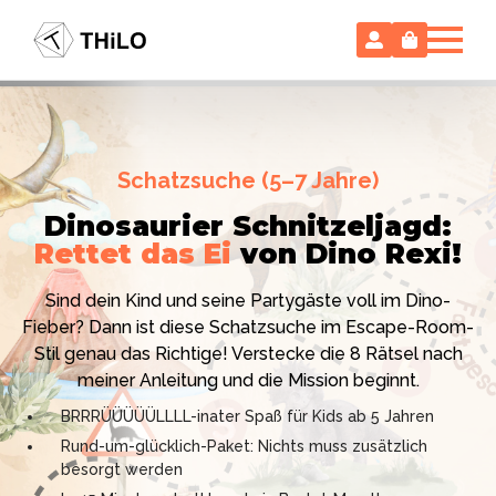
Escape Room (ab 8 oder 12 Jahre)
Schatzsuche (5–7 Jahre)
Locked-up Agents:
Im Labor
Dinosaurier Schnitzeljagd:
des Virologen
Rettet das Ei
von Dino Rexi!
Hollywood-Action
im
Das gab es noch nie: Verwandele dein Zuhause in ein
Kinderzimmer
– ohne
Sind dein Kind und seine Partygäste voll im Dino-
High-Tech Labor! Unser 24-seitiges PDF enthält alles:
Vorbereitungsstress!
Fieber? Dann ist diese Schatzsuche im Escape-Room-
Mission, Agentenausweise, Rätsel und Requisiten.
Stil genau das Richtige! Verstecke die 8 Rätsel nach
Knackt den Fall in 90 Minuten!
Ich bin THiLO, "Dein SPIEGEL"-Bestseller-Autor und
meiner Anleitung und die Mission beginnt.
Kniffliger Rätselspaß für 2 bis 6 Spieler (8 - 11 oder 12–
TV-Profi (ZDF "1, 2 oder 3"). Entdecke jetzt meine
BRRRÜÜÜÜÜLLLL-inater Spaß für Kids ab 5 Jahren
99 Jahre)
Schatzsuchen und Escape Rooms zum Sofort-
Rund-um-glücklich-Paket: Nichts muss zusätzlich
Professionelles PDF: Agentenausweise & Schilder
Download. Und natürlich meine Ebooks.
besorgt werden
inklusive