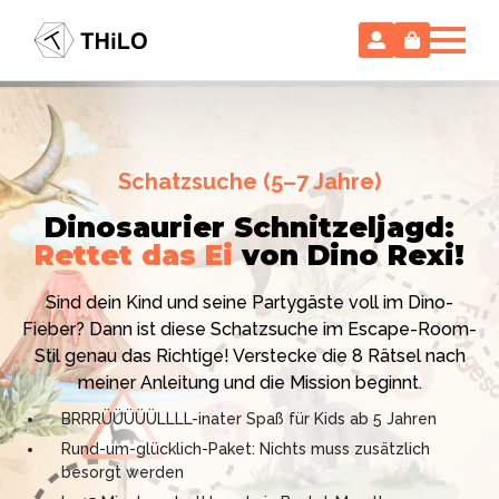
Escape Room (ab 8 oder 12 Jahre)
Schatzsuche (5–7 Jahre)
Locked-up Agents:
Im Labor
Dinosaurier Schnitzeljagd:
des Virologen
Rettet das Ei
von Dino Rexi!
Hollywood-Action
im
Das gab es noch nie: Verwandele dein Zuhause in ein
Kinderzimmer
– ohne
Sind dein Kind und seine Partygäste voll im Dino-
High-Tech Labor! Unser 24-seitiges PDF enthält alles:
Vorbereitungsstress!
Fieber? Dann ist diese Schatzsuche im Escape-Room-
Mission, Agentenausweise, Rätsel und Requisiten.
Stil genau das Richtige! Verstecke die 8 Rätsel nach
Knackt den Fall in 90 Minuten!
Ich bin THiLO, "Dein SPIEGEL"-Bestseller-Autor und
meiner Anleitung und die Mission beginnt.
Kniffliger Rätselspaß für 2 bis 6 Spieler (8 - 11 oder 12–
TV-Profi (ZDF "1, 2 oder 3"). Entdecke jetzt meine
BRRRÜÜÜÜÜLLLL-inater Spaß für Kids ab 5 Jahren
99 Jahre)
Schatzsuchen und Escape Rooms zum Sofort-
Rund-um-glücklich-Paket: Nichts muss zusätzlich
Professionelles PDF: Agentenausweise & Schilder
Download. Und natürlich meine Ebooks.
besorgt werden
inklusive