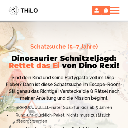
Escape Room (ab 8 oder 12 Jahre)
Schatzsuche (5–7 Jahre)
Locked-up Agents:
Im Labor
Dinosaurier Schnitzeljagd:
des Virologen
Rettet das Ei
von Dino Rexi!
Hollywood-Action
im
Das gab es noch nie: Verwandele dein Zuhause in ein
Kinderzimmer
– ohne
Sind dein Kind und seine Partygäste voll im Dino-
High-Tech Labor! Unser 24-seitiges PDF enthält alles:
Vorbereitungsstress!
Fieber? Dann ist diese Schatzsuche im Escape-Room-
Mission, Agentenausweise, Rätsel und Requisiten.
Stil genau das Richtige! Verstecke die 8 Rätsel nach
Knackt den Fall in 90 Minuten!
Ich bin THiLO, "Dein SPIEGEL"-Bestseller-Autor und
meiner Anleitung und die Mission beginnt.
Kniffliger Rätselspaß für 2 bis 6 Spieler (8 - 11 oder 12–
TV-Profi (ZDF "1, 2 oder 3"). Entdecke jetzt meine
BRRRÜÜÜÜÜLLLL-inater Spaß für Kids ab 5 Jahren
99 Jahre)
Schatzsuchen und Escape Rooms zum Sofort-
Rund-um-glücklich-Paket: Nichts muss zusätzlich
Professionelles PDF: Agentenausweise & Schilder
Download. Und natürlich meine Ebooks.
besorgt werden
inklusive