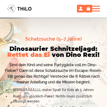
Escape Room (ab 8 oder 12 Jahre)
Schatzsuche (5–7 Jahre)
Locked-up Agents:
Im Labor
Dinosaurier Schnitzeljagd:
des Virologen
Rettet das Ei
von Dino Rexi!
Hollywood-Action
im
Das gab es noch nie: Verwandele dein Zuhause in ein
Kinderzimmer
– ohne
Sind dein Kind und seine Partygäste voll im Dino-
High-Tech Labor! Unser 24-seitiges PDF enthält alles:
Vorbereitungsstress!
Fieber? Dann ist diese Schatzsuche im Escape-Room-
Mission, Agentenausweise, Rätsel und Requisiten.
Stil genau das Richtige! Verstecke die 8 Rätsel nach
Knackt den Fall in 90 Minuten!
Ich bin THiLO, "Dein SPIEGEL"-Bestseller-Autor und
meiner Anleitung und die Mission beginnt.
Kniffliger Rätselspaß für 2 bis 6 Spieler (8 - 11 oder 12–
TV-Profi (ZDF "1, 2 oder 3"). Entdecke jetzt meine
BRRRÜÜÜÜÜLLLL-inater Spaß für Kids ab 5 Jahren
99 Jahre)
Schatzsuchen und Escape Rooms zum Sofort-
Rund-um-glücklich-Paket: Nichts muss zusätzlich
Professionelles PDF: Agentenausweise & Schilder
Download. Und natürlich meine Ebooks.
besorgt werden
inklusive