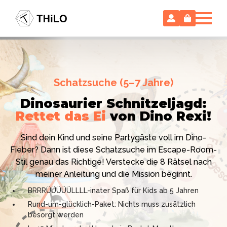
Escape Room (ab 8 oder 12 Jahre)
Schatzsuche (5–7 Jahre)
Locked-up Agents:
Im Labor
Dinosaurier Schnitzeljagd:
des Virologen
Rettet das Ei
von Dino Rexi!
Hollywood-Action
im
Das gab es noch nie: Verwandele dein Zuhause in ein
Kinderzimmer
– ohne
Sind dein Kind und seine Partygäste voll im Dino-
High-Tech Labor! Unser 24-seitiges PDF enthält alles:
Vorbereitungsstress!
Fieber? Dann ist diese Schatzsuche im Escape-Room-
Mission, Agentenausweise, Rätsel und Requisiten.
Stil genau das Richtige! Verstecke die 8 Rätsel nach
Knackt den Fall in 90 Minuten!
Ich bin THiLO, "Dein SPIEGEL"-Bestseller-Autor und
meiner Anleitung und die Mission beginnt.
Kniffliger Rätselspaß für 2 bis 6 Spieler (8 - 11 oder 12–
TV-Profi (ZDF "1, 2 oder 3"). Entdecke jetzt meine
BRRRÜÜÜÜÜLLLL-inater Spaß für Kids ab 5 Jahren
99 Jahre)
Schatzsuchen und Escape Rooms zum Sofort-
Rund-um-glücklich-Paket: Nichts muss zusätzlich
Professionelles PDF: Agentenausweise & Schilder
Download. Und natürlich meine Ebooks.
besorgt werden
inklusive