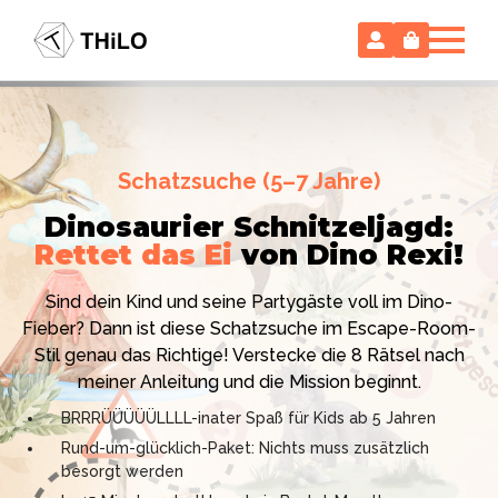
Escape Room (ab 8 oder 12 Jahre)
Schatzsuche (5–7 Jahre)
Locked-up Agents:
Im Labor
Dinosaurier Schnitzeljagd:
des Virologen
Rettet das Ei
von Dino Rexi!
Hollywood-Action
im
Das gab es noch nie: Verwandele dein Zuhause in ein
Kinderzimmer
– ohne
Sind dein Kind und seine Partygäste voll im Dino-
High-Tech Labor! Unser 24-seitiges PDF enthält alles:
Vorbereitungsstress!
Fieber? Dann ist diese Schatzsuche im Escape-Room-
Mission, Agentenausweise, Rätsel und Requisiten.
Stil genau das Richtige! Verstecke die 8 Rätsel nach
Knackt den Fall in 90 Minuten!
Ich bin THiLO, "Dein SPIEGEL"-Bestseller-Autor und
meiner Anleitung und die Mission beginnt.
Kniffliger Rätselspaß für 2 bis 6 Spieler (8 - 11 oder 12–
TV-Profi (ZDF "1, 2 oder 3"). Entdecke jetzt meine
BRRRÜÜÜÜÜLLLL-inater Spaß für Kids ab 5 Jahren
99 Jahre)
Schatzsuchen und Escape Rooms zum Sofort-
Rund-um-glücklich-Paket: Nichts muss zusätzlich
Professionelles PDF: Agentenausweise & Schilder
Download. Und natürlich meine Ebooks.
besorgt werden
inklusive