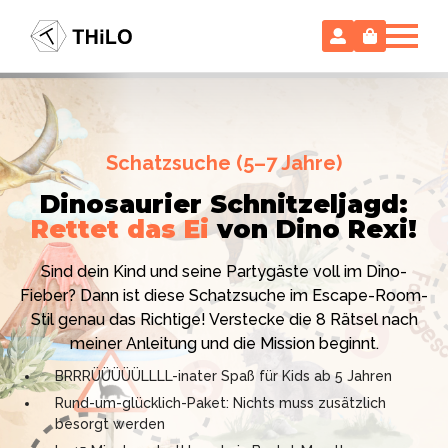
Escape Room (ab 8 oder 12 Jahre)
Schatzsuche (5–7 Jahre)
Locked-up Agents:
Im Labor
Dinosaurier Schnitzeljagd:
des Virologen
Rettet das Ei
von Dino Rexi!
Hollywood-Action
im
Das gab es noch nie: Verwandele dein Zuhause in ein
Kinderzimmer
– ohne
Sind dein Kind und seine Partygäste voll im Dino-
High-Tech Labor! Unser 24-seitiges PDF enthält alles:
Vorbereitungsstress!
Fieber? Dann ist diese Schatzsuche im Escape-Room-
Mission, Agentenausweise, Rätsel und Requisiten.
Stil genau das Richtige! Verstecke die 8 Rätsel nach
Knackt den Fall in 90 Minuten!
Ich bin THiLO, "Dein SPIEGEL"-Bestseller-Autor und
meiner Anleitung und die Mission beginnt.
Kniffliger Rätselspaß für 2 bis 6 Spieler (8 - 11 oder 12–
TV-Profi (ZDF "1, 2 oder 3"). Entdecke jetzt meine
BRRRÜÜÜÜÜLLLL-inater Spaß für Kids ab 5 Jahren
99 Jahre)
Schatzsuchen und Escape Rooms zum Sofort-
Rund-um-glücklich-Paket: Nichts muss zusätzlich
Professionelles PDF: Agentenausweise & Schilder
Download. Und natürlich meine Ebooks.
besorgt werden
inklusive