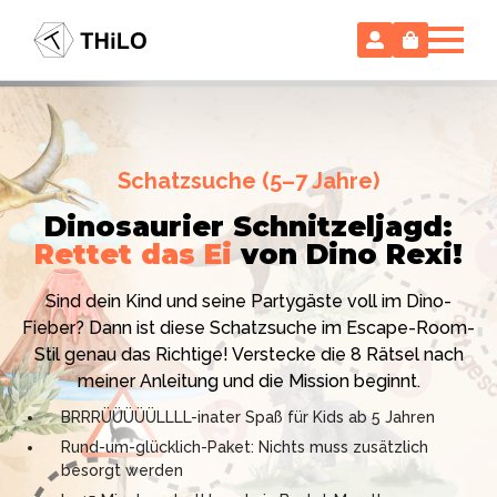
Escape Room (ab 8 oder 12 Jahre)
Schatzsuche (5–7 Jahre)
Locked-up Agents:
Im Labor
Dinosaurier Schnitzeljagd:
des Virologen
Rettet das Ei
von Dino Rexi!
Hollywood-Action
im
Das gab es noch nie: Verwandele dein Zuhause in ein
Kinderzimmer
– ohne
Sind dein Kind und seine Partygäste voll im Dino-
High-Tech Labor! Unser 24-seitiges PDF enthält alles:
Vorbereitungsstress!
Fieber? Dann ist diese Schatzsuche im Escape-Room-
Mission, Agentenausweise, Rätsel und Requisiten.
Stil genau das Richtige! Verstecke die 8 Rätsel nach
Knackt den Fall in 90 Minuten!
Ich bin THiLO, "Dein SPIEGEL"-Bestseller-Autor und
meiner Anleitung und die Mission beginnt.
Kniffliger Rätselspaß für 2 bis 6 Spieler (8 - 11 oder 12–
TV-Profi (ZDF "1, 2 oder 3"). Entdecke jetzt meine
BRRRÜÜÜÜÜLLLL-inater Spaß für Kids ab 5 Jahren
99 Jahre)
Schatzsuchen und Escape Rooms zum Sofort-
Rund-um-glücklich-Paket: Nichts muss zusätzlich
Professionelles PDF: Agentenausweise & Schilder
Download. Und natürlich meine Ebooks.
besorgt werden
inklusive