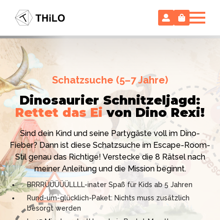
Escape Room (ab 8 oder 12 Jahre)
Schatzsuche (5–7 Jahre)
Locked-up Agents:
Im Labor
Dinosaurier Schnitzeljagd:
des Virologen
Rettet das Ei
von Dino Rexi!
Hollywood-Action
im
Das gab es noch nie: Verwandele dein Zuhause in ein
Kinderzimmer
– ohne
Sind dein Kind und seine Partygäste voll im Dino-
High-Tech Labor! Unser 24-seitiges PDF enthält alles:
Vorbereitungsstress!
Fieber? Dann ist diese Schatzsuche im Escape-Room-
Mission, Agentenausweise, Rätsel und Requisiten.
Stil genau das Richtige! Verstecke die 8 Rätsel nach
Knackt den Fall in 90 Minuten!
Ich bin THiLO, "Dein SPIEGEL"-Bestseller-Autor und
meiner Anleitung und die Mission beginnt.
Kniffliger Rätselspaß für 2 bis 6 Spieler (8 - 11 oder 12–
TV-Profi (ZDF "1, 2 oder 3"). Entdecke jetzt meine
BRRRÜÜÜÜÜLLLL-inater Spaß für Kids ab 5 Jahren
99 Jahre)
Schatzsuchen und Escape Rooms zum Sofort-
Rund-um-glücklich-Paket: Nichts muss zusätzlich
Professionelles PDF: Agentenausweise & Schilder
Download. Und natürlich meine Ebooks.
besorgt werden
inklusive