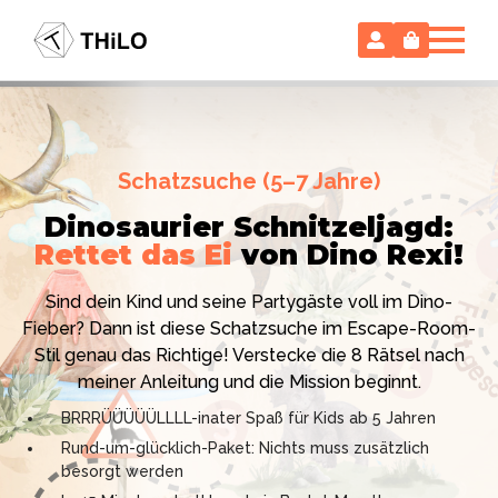
Escape Room (ab 8 oder 12 Jahre)
Schatzsuche (5–7 Jahre)
Locked-up Agents:
Im Labor
Dinosaurier Schnitzeljagd:
des Virologen
Rettet das Ei
von Dino Rexi!
Hollywood-Action
im
Das gab es noch nie: Verwandele dein Zuhause in ein
Kinderzimmer
– ohne
Sind dein Kind und seine Partygäste voll im Dino-
High-Tech Labor! Unser 24-seitiges PDF enthält alles:
Vorbereitungsstress!
Fieber? Dann ist diese Schatzsuche im Escape-Room-
Mission, Agentenausweise, Rätsel und Requisiten.
Stil genau das Richtige! Verstecke die 8 Rätsel nach
Knackt den Fall in 90 Minuten!
Ich bin THiLO, "Dein SPIEGEL"-Bestseller-Autor und
meiner Anleitung und die Mission beginnt.
Kniffliger Rätselspaß für 2 bis 6 Spieler (8 - 11 oder 12–
TV-Profi (ZDF "1, 2 oder 3"). Entdecke jetzt meine
BRRRÜÜÜÜÜLLLL-inater Spaß für Kids ab 5 Jahren
99 Jahre)
Schatzsuchen und Escape Rooms zum Sofort-
Rund-um-glücklich-Paket: Nichts muss zusätzlich
Professionelles PDF: Agentenausweise & Schilder
Download. Und natürlich meine Ebooks.
besorgt werden
inklusive