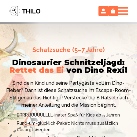
Escape Room (ab 8 oder 12 Jahre)
Schatzsuche (5–7 Jahre)
Locked-up Agents:
Im Labor
Dinosaurier Schnitzeljagd:
des Virologen
Rettet das Ei
von Dino Rexi!
Hollywood-Action
im
Das gab es noch nie: Verwandele dein Zuhause in ein
Kinderzimmer
– ohne
Sind dein Kind und seine Partygäste voll im Dino-
High-Tech Labor! Unser 24-seitiges PDF enthält alles:
Vorbereitungsstress!
Fieber? Dann ist diese Schatzsuche im Escape-Room-
Mission, Agentenausweise, Rätsel und Requisiten.
Stil genau das Richtige! Verstecke die 8 Rätsel nach
Knackt den Fall in 90 Minuten!
Ich bin THiLO, "Dein SPIEGEL"-Bestseller-Autor und
meiner Anleitung und die Mission beginnt.
Kniffliger Rätselspaß für 2 bis 6 Spieler (8 - 11 oder 12–
TV-Profi (ZDF "1, 2 oder 3"). Entdecke jetzt meine
BRRRÜÜÜÜÜLLLL-inater Spaß für Kids ab 5 Jahren
99 Jahre)
Schatzsuchen und Escape Rooms zum Sofort-
Rund-um-glücklich-Paket: Nichts muss zusätzlich
Professionelles PDF: Agentenausweise & Schilder
Download. Und natürlich meine Ebooks.
besorgt werden
inklusive