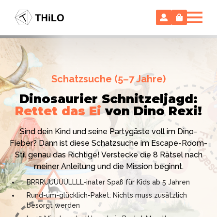
Escape Room (ab 8 oder 12 Jahre)
Schatzsuche (5–7 Jahre)
Locked-up Agents:
Im Labor
Dinosaurier Schnitzeljagd:
des Virologen
Rettet das Ei
von Dino Rexi!
Hollywood-Action
im
Das gab es noch nie: Verwandele dein Zuhause in ein
Kinderzimmer
– ohne
Sind dein Kind und seine Partygäste voll im Dino-
High-Tech Labor! Unser 24-seitiges PDF enthält alles:
Vorbereitungsstress!
Fieber? Dann ist diese Schatzsuche im Escape-Room-
Mission, Agentenausweise, Rätsel und Requisiten.
Stil genau das Richtige! Verstecke die 8 Rätsel nach
Knackt den Fall in 90 Minuten!
Ich bin THiLO, "Dein SPIEGEL"-Bestseller-Autor und
meiner Anleitung und die Mission beginnt.
Kniffliger Rätselspaß für 2 bis 6 Spieler (8 - 11 oder 12–
TV-Profi (ZDF "1, 2 oder 3"). Entdecke jetzt meine
BRRRÜÜÜÜÜLLLL-inater Spaß für Kids ab 5 Jahren
99 Jahre)
Schatzsuchen und Escape Rooms zum Sofort-
Rund-um-glücklich-Paket: Nichts muss zusätzlich
Professionelles PDF: Agentenausweise & Schilder
Download. Und natürlich meine Ebooks.
besorgt werden
inklusive