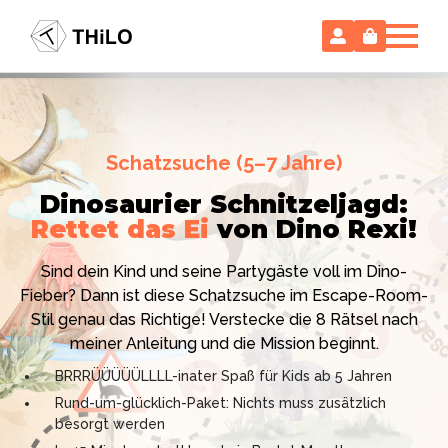
Escape Room (ab 8 oder 12 Jahre)
Schatzsuche (5–7 Jahre)
Locked-up Agents:
Im Labor
Dinosaurier Schnitzeljagd:
des Virologen
Rettet das Ei
von Dino Rexi!
Hollywood-Action
im
Das gab es noch nie: Verwandele dein Zuhause in ein
Kinderzimmer
– ohne
Sind dein Kind und seine Partygäste voll im Dino-
High-Tech Labor! Unser 24-seitiges PDF enthält alles:
Vorbereitungsstress!
Fieber? Dann ist diese Schatzsuche im Escape-Room-
Mission, Agentenausweise, Rätsel und Requisiten.
Stil genau das Richtige! Verstecke die 8 Rätsel nach
Knackt den Fall in 90 Minuten!
Ich bin THiLO, "Dein SPIEGEL"-Bestseller-Autor und
meiner Anleitung und die Mission beginnt.
Kniffliger Rätselspaß für 2 bis 6 Spieler (8 - 11 oder 12–
TV-Profi (ZDF "1, 2 oder 3"). Entdecke jetzt meine
BRRRÜÜÜÜÜLLLL-inater Spaß für Kids ab 5 Jahren
99 Jahre)
Schatzsuchen und Escape Rooms zum Sofort-
Rund-um-glücklich-Paket: Nichts muss zusätzlich
Professionelles PDF: Agentenausweise & Schilder
Download. Und natürlich meine Ebooks.
besorgt werden
inklusive