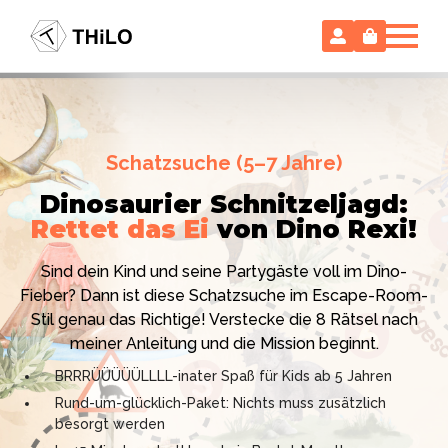
Escape Room (ab 8 oder 12 Jahre)
Schatzsuche (5–7 Jahre)
Locked-up Agents:
Im Labor
Dinosaurier Schnitzeljagd:
des Virologen
Rettet das Ei
von Dino Rexi!
Hollywood-Action
im
Das gab es noch nie: Verwandele dein Zuhause in ein
Kinderzimmer
– ohne
Sind dein Kind und seine Partygäste voll im Dino-
High-Tech Labor! Unser 24-seitiges PDF enthält alles:
Vorbereitungsstress!
Fieber? Dann ist diese Schatzsuche im Escape-Room-
Mission, Agentenausweise, Rätsel und Requisiten.
Stil genau das Richtige! Verstecke die 8 Rätsel nach
Knackt den Fall in 90 Minuten!
Ich bin THiLO, "Dein SPIEGEL"-Bestseller-Autor und
meiner Anleitung und die Mission beginnt.
Kniffliger Rätselspaß für 2 bis 6 Spieler (8 - 11 oder 12–
TV-Profi (ZDF "1, 2 oder 3"). Entdecke jetzt meine
BRRRÜÜÜÜÜLLLL-inater Spaß für Kids ab 5 Jahren
99 Jahre)
Schatzsuchen und Escape Rooms zum Sofort-
Rund-um-glücklich-Paket: Nichts muss zusätzlich
Professionelles PDF: Agentenausweise & Schilder
Download. Und natürlich meine Ebooks.
besorgt werden
inklusive