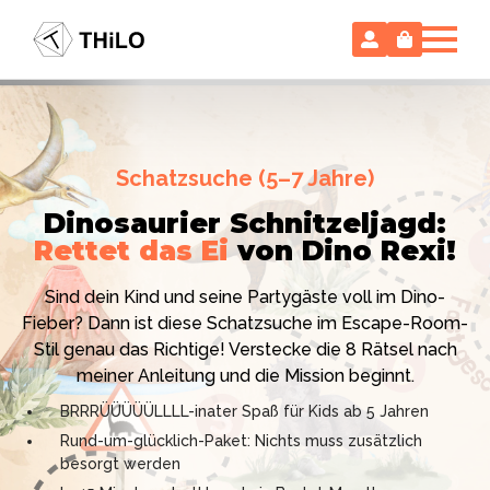
Escape Room (ab 8 oder 12 Jahre)
Schatzsuche (5–7 Jahre)
Locked-up Agents:
Im Labor
Dinosaurier Schnitzeljagd:
des Virologen
Rettet das Ei
von Dino Rexi!
Hollywood-Action
im
Das gab es noch nie: Verwandele dein Zuhause in ein
Kinderzimmer
– ohne
Sind dein Kind und seine Partygäste voll im Dino-
High-Tech Labor! Unser 24-seitiges PDF enthält alles:
Vorbereitungsstress!
Fieber? Dann ist diese Schatzsuche im Escape-Room-
Mission, Agentenausweise, Rätsel und Requisiten.
Stil genau das Richtige! Verstecke die 8 Rätsel nach
Knackt den Fall in 90 Minuten!
Ich bin THiLO, "Dein SPIEGEL"-Bestseller-Autor und
meiner Anleitung und die Mission beginnt.
Kniffliger Rätselspaß für 2 bis 6 Spieler (8 - 11 oder 12–
TV-Profi (ZDF "1, 2 oder 3"). Entdecke jetzt meine
BRRRÜÜÜÜÜLLLL-inater Spaß für Kids ab 5 Jahren
99 Jahre)
Schatzsuchen und Escape Rooms zum Sofort-
Rund-um-glücklich-Paket: Nichts muss zusätzlich
Professionelles PDF: Agentenausweise & Schilder
Download. Und natürlich meine Ebooks.
besorgt werden
inklusive