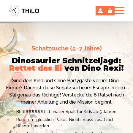
Escape Room (ab 8 oder 12 Jahre)
Schatzsuche (5–7 Jahre)
Locked-up Agents:
Im Labor
Dinosaurier Schnitzeljagd:
des Virologen
Rettet das Ei
von Dino Rexi!
Hollywood-Action
im
Das gab es noch nie: Verwandele dein Zuhause in ein
Kinderzimmer
– ohne
Sind dein Kind und seine Partygäste voll im Dino-
High-Tech Labor! Unser 24-seitiges PDF enthält alles:
Vorbereitungsstress!
Fieber? Dann ist diese Schatzsuche im Escape-Room-
Mission, Agentenausweise, Rätsel und Requisiten.
Stil genau das Richtige! Verstecke die 8 Rätsel nach
Knackt den Fall in 90 Minuten!
Ich bin THiLO, "Dein SPIEGEL"-Bestseller-Autor und
meiner Anleitung und die Mission beginnt.
Kniffliger Rätselspaß für 2 bis 6 Spieler (8 - 11 oder 12–
TV-Profi (ZDF "1, 2 oder 3"). Entdecke jetzt meine
BRRRÜÜÜÜÜLLLL-inater Spaß für Kids ab 5 Jahren
99 Jahre)
Schatzsuchen und Escape Rooms zum Sofort-
Rund-um-glücklich-Paket: Nichts muss zusätzlich
Professionelles PDF: Agentenausweise & Schilder
Download. Und natürlich meine Ebooks.
besorgt werden
inklusive