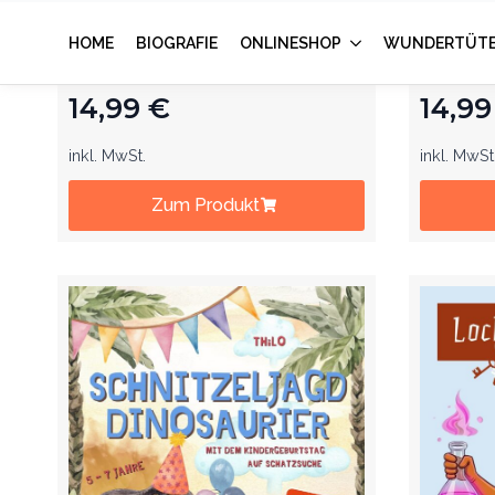
Schnitzeljagd. Mit dem
Schnitz
Kindergeburtstag auf
Kinder
Schatzsuche. Ab 4 Jahre.
Schatz
14,99
€
14,9
inkl. MwSt.
inkl. MwSt
Zum Produkt