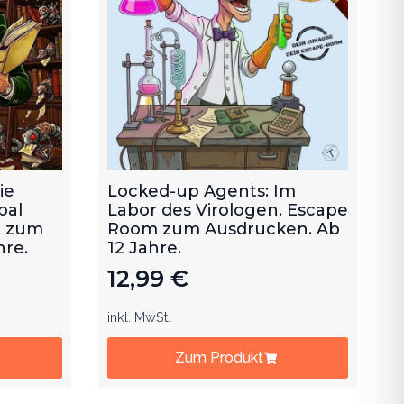
ie
Locked-up Agents: Im
bal
Labor des Virologen. Escape
m zum
Room zum Ausdrucken. Ab
hre.
12 Jahre.
12,99
€
inkl. MwSt.
Zum Produkt