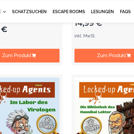
eljagd. Mit dem
dem Kindergeburtst
geburtstag auf
Schatzsuche. Ab 6 J
suche. Ab 7 Jahre.
14,99
€
9
€
inkl. MwSt.
.
Zum Produkt
Zum Produkt