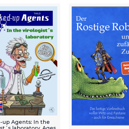
-up Agents: In the
ist´s laboratory. Ages
Ebook: Der Rostige 
p.