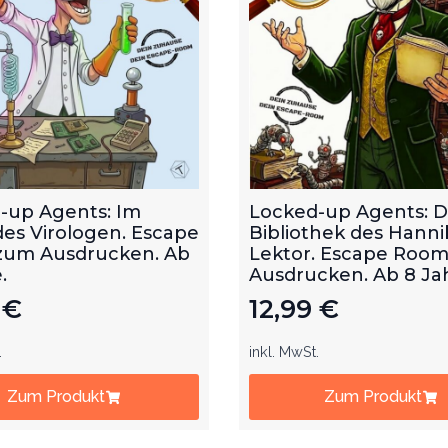
-up Agents: Im
Locked-up Agents: D
des Virologen. Escape
Bibliothek des Hanni
um Ausdrucken. Ab
Lektor. Escape Roo
.
Ausdrucken. Ab 8 Ja
9
€
12,99
€
.
inkl. MwSt.
Zum Produkt
Zum Produkt