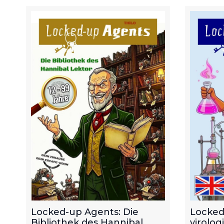
Locked-up Agents: Die
Locked
Bibliothek des Hannibal
virolog
Lektor. Escape Room zum
8 and u