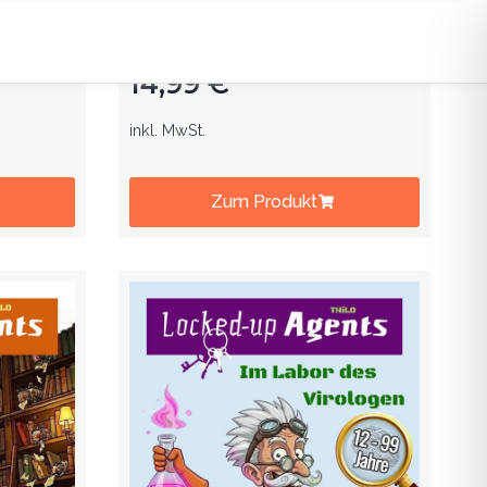
ag auf
dem Kindergeburtstag auf
ahre
Schatzsuche. Ab 8 Jahre.
14,99
€
inkl. MwSt.
Zum Produkt