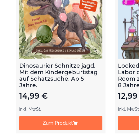
Dinosaurier Schnitzeljagd.
Locked
Mit dem Kindergeburtstag
Labor 
auf Schatzsuche. Ab 5
Room z
Jahre.
8 Jahre
14,99
€
12,9
inkl. MwSt.
inkl. MwSt
Zum Produkt