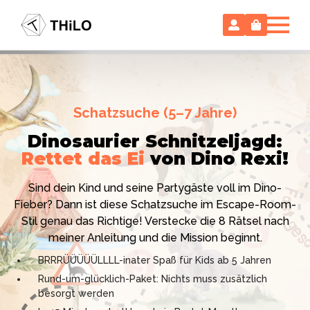
Escape Room (ab 8 oder 12 Jahre)
Schatzsuche (5–7 Jahre)
Locked-up Agents:
Im Labor
Dinosaurier Schnitzeljagd:
des Virologen
Rettet das Ei
von Dino Rexi!
Hollywood-Action
im
Das gab es noch nie: Verwandele dein Zuhause in ein
Kinderzimmer
– ohne
Sind dein Kind und seine Partygäste voll im Dino-
High-Tech Labor! Unser 24-seitiges PDF enthält alles:
Vorbereitungsstress!
Fieber? Dann ist diese Schatzsuche im Escape-Room-
Mission, Agentenausweise, Rätsel und Requisiten.
Stil genau das Richtige! Verstecke die 8 Rätsel nach
Knackt den Fall in 90 Minuten!
Ich bin THiLO, "Dein SPIEGEL"-Bestseller-Autor und
meiner Anleitung und die Mission beginnt.
Kniffliger Rätselspaß für 2 bis 6 Spieler (8 - 11 oder 12–
TV-Profi (ZDF "1, 2 oder 3"). Entdecke jetzt meine
BRRRÜÜÜÜÜLLLL-inater Spaß für Kids ab 5 Jahren
99 Jahre)
Schatzsuchen und Escape Rooms zum Sofort-
Rund-um-glücklich-Paket: Nichts muss zusätzlich
Professionelles PDF: Agentenausweise & Schilder
Download. Und natürlich meine Ebooks.
besorgt werden
inklusive