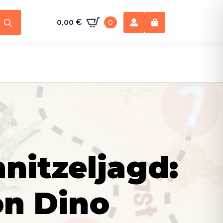
Search
0,00
€
0
for:
nitzeljagd:
on Dino