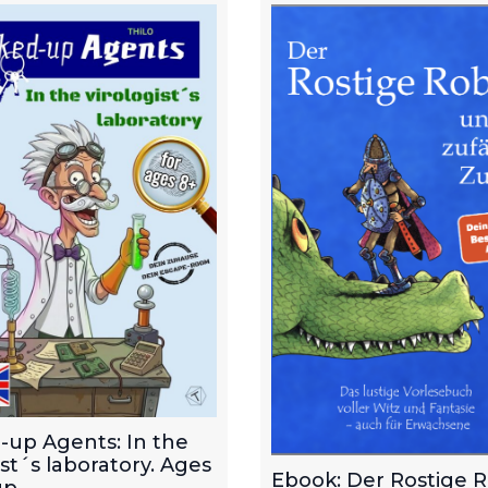
-up Agents: In the
ist´s laboratory. Ages
Ebook: Der Rostige 
p.