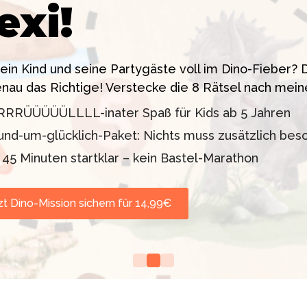
exi!
 ein High-Tech Labor! Unser 24-seitiges PDF enthäl
sstress!
siten. Knackt den Fall in 90 Minuten!
dein Kind und seine Partygäste voll im Dino-Fieber
enau das Richtige! Verstecke die 8 Rätsel nach mein
11 oder 12–99 Jahre)
lder inklusive
RRRÜÜÜÜÜLLLL-inater Spaß für Kids ab 5 Jahren
d TV-Profi (ZDF "1, 2
orgt werden
und-um-glücklich-Paket: Nichts muss zusätzlich bes
nd Escape Rooms zum
n 45 Minuten startklar – kein Bastel-Marathon
zt Dino-Mission sichern für 14,99€