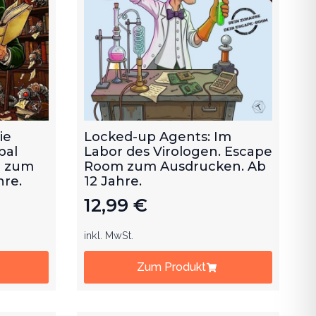
ie
Locked-up Agents: Im
bal
Labor des Virologen. Escape
m zum
Room zum Ausdrucken. Ab
hre.
12 Jahre.
12,99
€
inkl. MwSt.
Zum Produkt