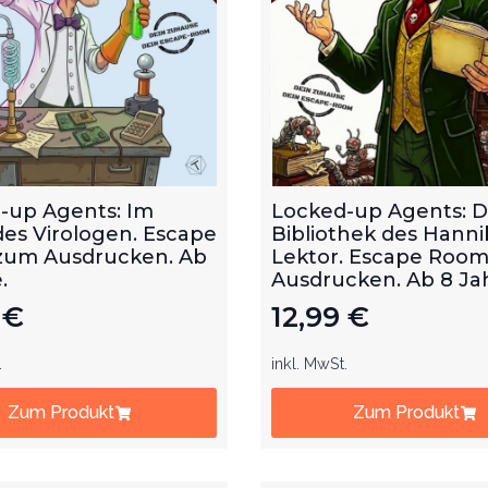
-up Agents: Im
Locked-up Agents: D
des Virologen. Escape
Bibliothek des Hanni
um Ausdrucken. Ab
Lektor. Escape Roo
.
Ausdrucken. Ab 8 Ja
9
€
12,99
€
.
inkl. MwSt.
Zum Produkt
Zum Produkt