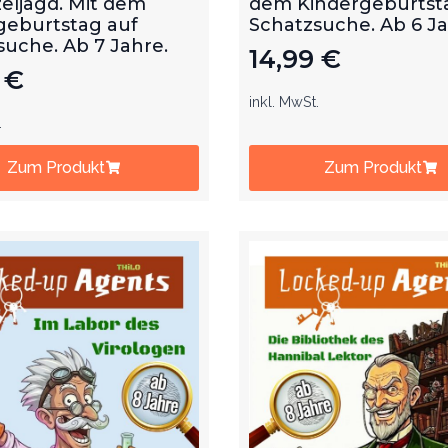
eljagd. Mit dem
dem Kindergeburtst
geburtstag auf
Schatzsuche. Ab 6 J
suche. Ab 7 Jahre.
14,99
€
9
€
inkl. MwSt.
.
Zum Produkt
Zum Produkt