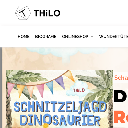
HOME
BIOGRAFIE
ONLINESHOP
WUNDERTÜT
Scha
Escape Room (ab 8 oder 12 Jahre)
D
Hollywood-A
Locked-up A
R
im Kinderzi
Labor
des Vi