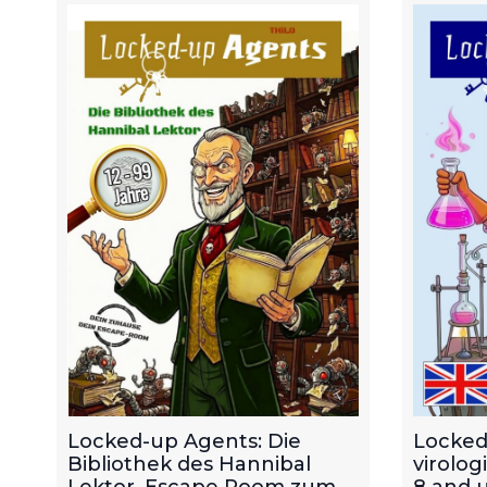
Locked-up Agents: Die
Locked
Bibliothek des Hannibal
virolog
Lektor. Escape Room zum
8 and u