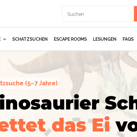
E
SCHATZSUCHEN
ESCAPE ROOMS
LESUNGEN
FAQS
tzsuche (5–7 Jahre)
inosaurier Sch
ction
gents:
Im
ettet das Ei
v
mmer
–
rologen