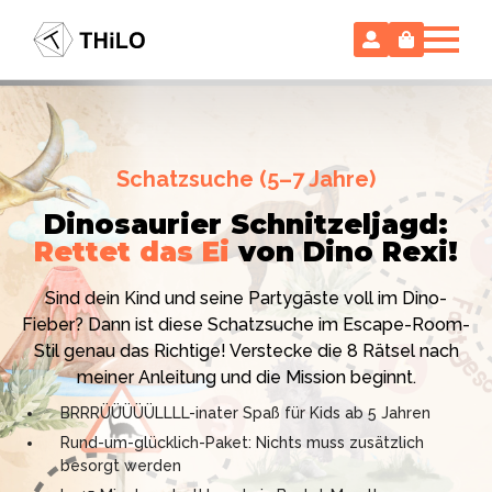
Escape Room (ab 8 oder 12 Jahre)
Schatzsuche (5–7 Jahre)
Locked-up Agents:
Im Labor
Dinosaurier Schnitzeljagd:
des Virologen
Rettet das Ei
von Dino Rexi!
Hollywood-Action
im
Das gab es noch nie: Verwandele dein Zuhause in ein
Kinderzimmer
– ohne
Sind dein Kind und seine Partygäste voll im Dino-
High-Tech Labor! Unser 24-seitiges PDF enthält alles:
Vorbereitungsstress!
Fieber? Dann ist diese Schatzsuche im Escape-Room-
Mission, Agentenausweise, Rätsel und Requisiten.
Stil genau das Richtige! Verstecke die 8 Rätsel nach
Knackt den Fall in 90 Minuten!
Ich bin THiLO, "Dein SPIEGEL"-Bestseller-Autor und
meiner Anleitung und die Mission beginnt.
Kniffliger Rätselspaß für 2 bis 6 Spieler (8 - 11 oder 12–
TV-Profi (ZDF "1, 2 oder 3"). Entdecke jetzt meine
BRRRÜÜÜÜÜLLLL-inater Spaß für Kids ab 5 Jahren
99 Jahre)
Schatzsuchen und Escape Rooms zum Sofort-
Rund-um-glücklich-Paket: Nichts muss zusätzlich
Professionelles PDF: Agentenausweise & Schilder
Download. Und natürlich meine Ebooks.
besorgt werden
inklusive