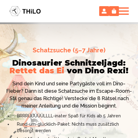
Escape Room (ab 8 oder 12 Jahre)
Schatzsuche (5–7 Jahre)
Locked-up Agents:
Im Labor
Dinosaurier Schnitzeljagd:
des Virologen
Rettet das Ei
von Dino Rexi!
Hollywood-Action
im
Das gab es noch nie: Verwandele dein Zuhause in ein
Kinderzimmer
– ohne
Sind dein Kind und seine Partygäste voll im Dino-
High-Tech Labor! Unser 24-seitiges PDF enthält alles:
Vorbereitungsstress!
Fieber? Dann ist diese Schatzsuche im Escape-Room-
Mission, Agentenausweise, Rätsel und Requisiten.
Stil genau das Richtige! Verstecke die 8 Rätsel nach
Knackt den Fall in 90 Minuten!
Ich bin THiLO, "Dein SPIEGEL"-Bestseller-Autor und
meiner Anleitung und die Mission beginnt.
Kniffliger Rätselspaß für 2 bis 6 Spieler (8 - 11 oder 12–
TV-Profi (ZDF "1, 2 oder 3"). Entdecke jetzt meine
BRRRÜÜÜÜÜLLLL-inater Spaß für Kids ab 5 Jahren
99 Jahre)
Schatzsuchen und Escape Rooms zum Sofort-
Rund-um-glücklich-Paket: Nichts muss zusätzlich
Professionelles PDF: Agentenausweise & Schilder
Download. Und natürlich meine Ebooks.
besorgt werden
inklusive