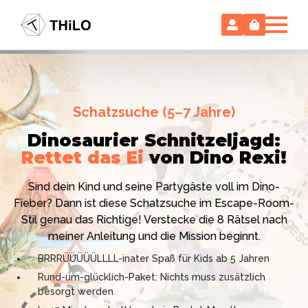
Escape Room (ab 8 oder 12 Jahre)
Schatzsuche (5–7 Jahre)
Locked-up Agents:
Im Labor
Dinosaurier Schnitzeljagd:
des Virologen
Rettet das Ei
von Dino Rexi!
Hollywood-Action
im
Das gab es noch nie: Verwandele dein Zuhause in ein
Kinderzimmer
– ohne
Sind dein Kind und seine Partygäste voll im Dino-
High-Tech Labor! Unser 24-seitiges PDF enthält alles:
Vorbereitungsstress!
Fieber? Dann ist diese Schatzsuche im Escape-Room-
Mission, Agentenausweise, Rätsel und Requisiten.
Stil genau das Richtige! Verstecke die 8 Rätsel nach
Knackt den Fall in 90 Minuten!
Ich bin THiLO, "Dein SPIEGEL"-Bestseller-Autor und
meiner Anleitung und die Mission beginnt.
Kniffliger Rätselspaß für 2 bis 6 Spieler (8 - 11 oder 12–
TV-Profi (ZDF "1, 2 oder 3"). Entdecke jetzt meine
BRRRÜÜÜÜÜLLLL-inater Spaß für Kids ab 5 Jahren
99 Jahre)
Schatzsuchen und Escape Rooms zum Sofort-
Rund-um-glücklich-Paket: Nichts muss zusätzlich
Professionelles PDF: Agentenausweise & Schilder
Download. Und natürlich meine Ebooks.
besorgt werden
inklusive