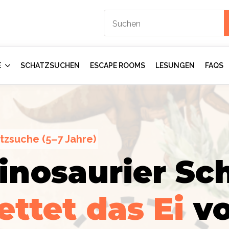
E
SCHATZSUCHEN
ESCAPE ROOMS
LESUNGEN
FAQS
tzsuche (5–7 Jahre)
inosaurier Sch
ction
gents:
Im
ettet das Ei
v
mmer
–
rologen