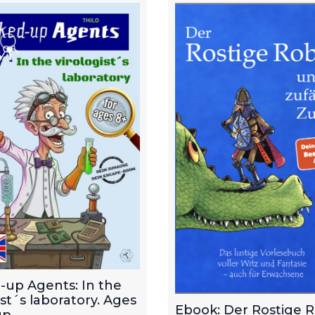
-up Agents: In the
ist´s laboratory. Ages
Ebook: Der Rostige 
p.