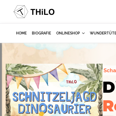
HOME
BIOGRAFIE
ONLINESHOP
WUNDERTÜT
Scha
Escape Room (ab 8 oder 12 Jahre)
D
Hollywood-A
Locked-up A
R
im Kinderzi
Labor
des Vi