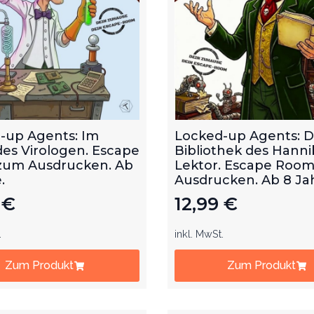
-up Agents: Im
Locked-up Agents: D
des Virologen. Escape
Bibliothek des Hanni
um Ausdrucken. Ab
Lektor. Escape Roo
.
Ausdrucken. Ab 8 Ja
9
€
12,99
€
.
inkl. MwSt.
Zum Produkt
Zum Produkt