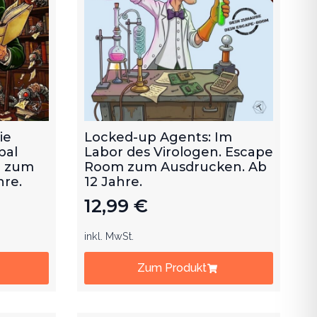
ie
Locked-up Agents: Im
bal
Labor des Virologen. Escape
m zum
Room zum Ausdrucken. Ab
hre.
12 Jahre.
12,99
€
inkl. MwSt.
Zum Produkt