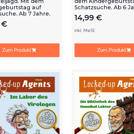
eljagd. Mit dem
dem Kindergeburtst
geburtstag auf
Schatzsuche. Ab 6 J
suche. Ab 7 Jahre.
14,99
€
9
€
inkl. MwSt.
.
Zum Produkt
Zum Produkt