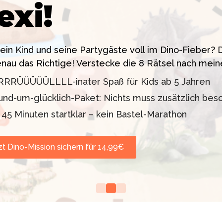
exi!
 ein High-Tech Labor! Unser 24-seitiges PDF enthäl
sstress!
siten. Knackt den Fall in 90 Minuten!
dein Kind und seine Partygäste voll im Dino-Fieber
enau das Richtige! Verstecke die 8 Rätsel nach mein
11 oder 12–99 Jahre)
lder inklusive
RRRÜÜÜÜÜLLLL-inater Spaß für Kids ab 5 Jahren
d TV-Profi (ZDF "1, 2
orgt werden
und-um-glücklich-Paket: Nichts muss zusätzlich bes
nd Escape Rooms zum
n 45 Minuten startklar – kein Bastel-Marathon
zt Dino-Mission sichern für 14,99€