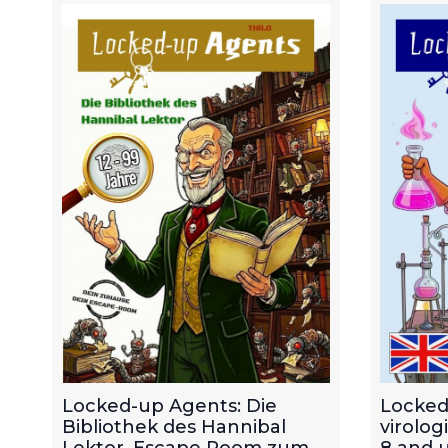
Locked-up Agents: Die
Locked
Bibliothek des Hannibal
virolog
Lektor. Escape Room zum
8 and u