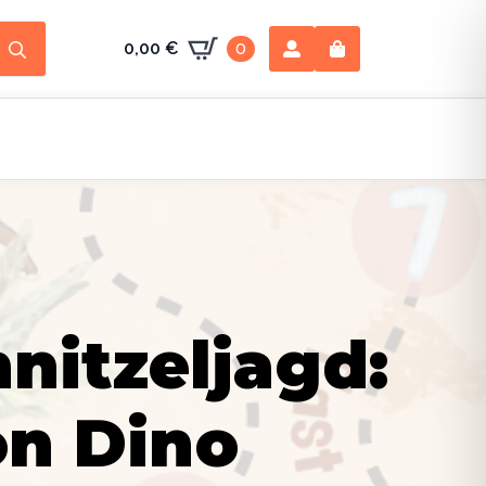
Search
0,00
€
0
for:
nitzeljagd:
on Dino