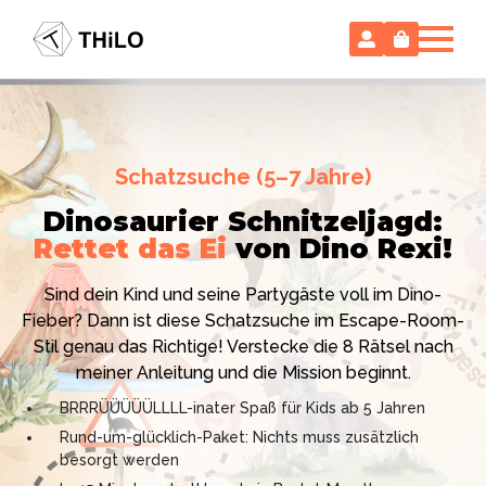
Escape Room (ab 8 oder 12 Jahre)
Schatzsuche (5–7 Jahre)
Locked-up Agents:
Im Labor
Dinosaurier Schnitzeljagd:
des Virologen
Rettet das Ei
von Dino Rexi!
Hollywood-Action
im
Das gab es noch nie: Verwandele dein Zuhause in ein
Kinderzimmer
– ohne
Sind dein Kind und seine Partygäste voll im Dino-
High-Tech Labor! Unser 24-seitiges PDF enthält alles:
Vorbereitungsstress!
Fieber? Dann ist diese Schatzsuche im Escape-Room-
Mission, Agentenausweise, Rätsel und Requisiten.
Stil genau das Richtige! Verstecke die 8 Rätsel nach
Knackt den Fall in 90 Minuten!
Ich bin THiLO, "Dein SPIEGEL"-Bestseller-Autor und
meiner Anleitung und die Mission beginnt.
Kniffliger Rätselspaß für 2 bis 6 Spieler (8 - 11 oder 12–
TV-Profi (ZDF "1, 2 oder 3"). Entdecke jetzt meine
BRRRÜÜÜÜÜLLLL-inater Spaß für Kids ab 5 Jahren
99 Jahre)
Schatzsuchen und Escape Rooms zum Sofort-
Rund-um-glücklich-Paket: Nichts muss zusätzlich
Professionelles PDF: Agentenausweise & Schilder
Download. Und natürlich meine Ebooks.
besorgt werden
inklusive