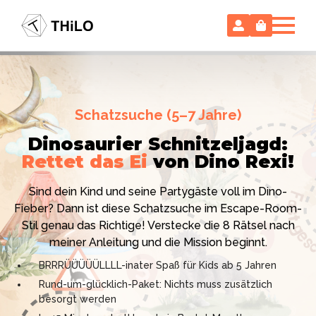
Escape Room (ab 8 oder 12 Jahre)
Schatzsuche (5–7 Jahre)
Locked-up Agents:
Im Labor
Dinosaurier Schnitzeljagd:
des Virologen
Rettet das Ei
von Dino Rexi!
Hollywood-Action
im
Das gab es noch nie: Verwandele dein Zuhause in ein
Kinderzimmer
– ohne
Sind dein Kind und seine Partygäste voll im Dino-
High-Tech Labor! Unser 24-seitiges PDF enthält alles:
Vorbereitungsstress!
Fieber? Dann ist diese Schatzsuche im Escape-Room-
Mission, Agentenausweise, Rätsel und Requisiten.
Stil genau das Richtige! Verstecke die 8 Rätsel nach
Knackt den Fall in 90 Minuten!
Ich bin THiLO, "Dein SPIEGEL"-Bestseller-Autor und
meiner Anleitung und die Mission beginnt.
Kniffliger Rätselspaß für 2 bis 6 Spieler (8 - 11 oder 12–
TV-Profi (ZDF "1, 2 oder 3"). Entdecke jetzt meine
BRRRÜÜÜÜÜLLLL-inater Spaß für Kids ab 5 Jahren
99 Jahre)
Schatzsuchen und Escape Rooms zum Sofort-
Rund-um-glücklich-Paket: Nichts muss zusätzlich
Professionelles PDF: Agentenausweise & Schilder
Download. Und natürlich meine Ebooks.
besorgt werden
inklusive