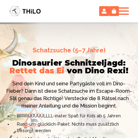
Escape Room (ab 8 oder 12 Jahre)
Schatzsuche (5–7 Jahre)
Locked-up Agents:
Im Labor
Dinosaurier Schnitzeljagd:
des Virologen
Rettet das Ei
von Dino Rexi!
Hollywood-Action
im
Das gab es noch nie: Verwandele dein Zuhause in ein
Kinderzimmer
– ohne
Sind dein Kind und seine Partygäste voll im Dino-
High-Tech Labor! Unser 24-seitiges PDF enthält alles:
Vorbereitungsstress!
Fieber? Dann ist diese Schatzsuche im Escape-Room-
Mission, Agentenausweise, Rätsel und Requisiten.
Stil genau das Richtige! Verstecke die 8 Rätsel nach
Knackt den Fall in 90 Minuten!
Ich bin THiLO, "Dein SPIEGEL"-Bestseller-Autor und
meiner Anleitung und die Mission beginnt.
Kniffliger Rätselspaß für 2 bis 6 Spieler (8 - 11 oder 12–
TV-Profi (ZDF "1, 2 oder 3"). Entdecke jetzt meine
BRRRÜÜÜÜÜLLLL-inater Spaß für Kids ab 5 Jahren
99 Jahre)
Schatzsuchen und Escape Rooms zum Sofort-
Rund-um-glücklich-Paket: Nichts muss zusätzlich
Professionelles PDF: Agentenausweise & Schilder
Download. Und natürlich meine Ebooks.
besorgt werden
inklusive