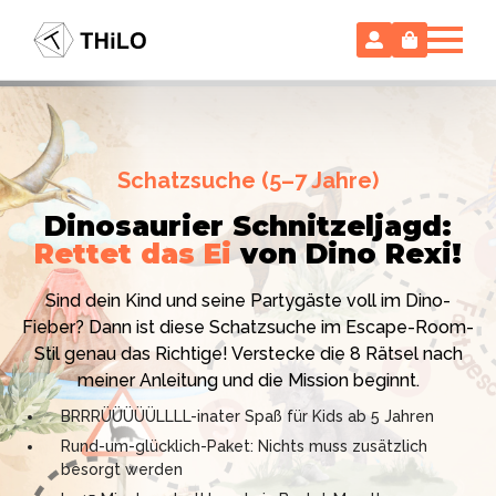
Escape Room (ab 8 oder 12 Jahre)
Schatzsuche (5–7 Jahre)
Locked-up Agents:
Im Labor
Dinosaurier Schnitzeljagd:
des Virologen
Rettet das Ei
von Dino Rexi!
Hollywood-Action
im
Das gab es noch nie: Verwandele dein Zuhause in ein
Kinderzimmer
– ohne
Sind dein Kind und seine Partygäste voll im Dino-
High-Tech Labor! Unser 24-seitiges PDF enthält alles:
Vorbereitungsstress!
Fieber? Dann ist diese Schatzsuche im Escape-Room-
Mission, Agentenausweise, Rätsel und Requisiten.
Stil genau das Richtige! Verstecke die 8 Rätsel nach
Knackt den Fall in 90 Minuten!
Ich bin THiLO, "Dein SPIEGEL"-Bestseller-Autor und
meiner Anleitung und die Mission beginnt.
Kniffliger Rätselspaß für 2 bis 6 Spieler (8 - 11 oder 12–
TV-Profi (ZDF "1, 2 oder 3"). Entdecke jetzt meine
BRRRÜÜÜÜÜLLLL-inater Spaß für Kids ab 5 Jahren
99 Jahre)
Schatzsuchen und Escape Rooms zum Sofort-
Rund-um-glücklich-Paket: Nichts muss zusätzlich
Professionelles PDF: Agentenausweise & Schilder
Download. Und natürlich meine Ebooks.
besorgt werden
inklusive