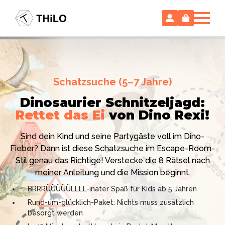
Escape Room (ab 8 oder 12 Jahre)
Schatzsuche (5–7 Jahre)
Locked-up Agents:
Im Labor
Dinosaurier Schnitzeljagd:
des Virologen
Rettet das Ei
von Dino Rexi!
Hollywood-Action
im
Das gab es noch nie: Verwandele dein Zuhause in ein
Kinderzimmer
– ohne
Sind dein Kind und seine Partygäste voll im Dino-
High-Tech Labor! Unser 24-seitiges PDF enthält alles:
Vorbereitungsstress!
Fieber? Dann ist diese Schatzsuche im Escape-Room-
Mission, Agentenausweise, Rätsel und Requisiten.
Stil genau das Richtige! Verstecke die 8 Rätsel nach
Knackt den Fall in 90 Minuten!
Ich bin THiLO, "Dein SPIEGEL"-Bestseller-Autor und
meiner Anleitung und die Mission beginnt.
Kniffliger Rätselspaß für 2 bis 6 Spieler (8 - 11 oder 12–
TV-Profi (ZDF "1, 2 oder 3"). Entdecke jetzt meine
BRRRÜÜÜÜÜLLLL-inater Spaß für Kids ab 5 Jahren
99 Jahre)
Schatzsuchen und Escape Rooms zum Sofort-
Rund-um-glücklich-Paket: Nichts muss zusätzlich
Professionelles PDF: Agentenausweise & Schilder
Download. Und natürlich meine Ebooks.
besorgt werden
inklusive