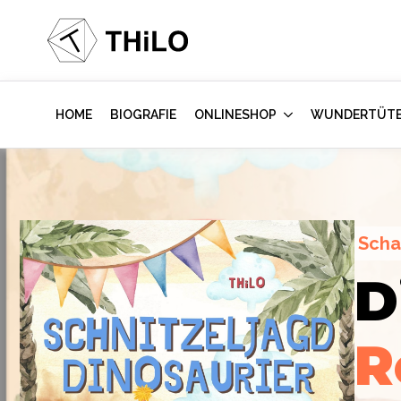
HOME
BIOGRAFIE
ONLINESHOP
WUNDERTÜT
Scha
Escape Room (ab 8 oder 12 Jahre)
D
Hollywood-A
Locked-up A
R
im Kinderzi
Labor
des Vi