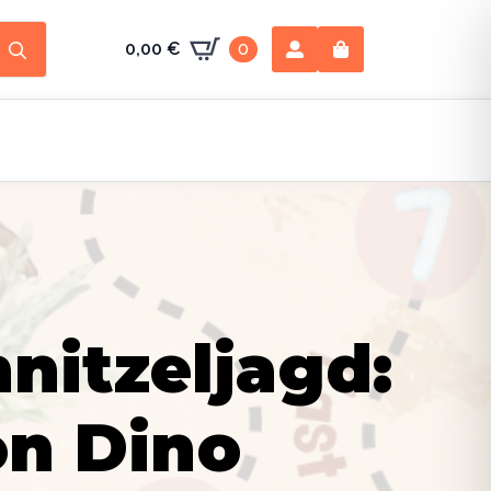
Search
0,00
€
0
for:
nitzeljagd:
on Dino