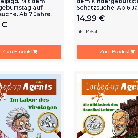
eljagd. Mit dem
dem Kindergeburtst
geburtstag auf
Schatzsuche. Ab 6 J
suche. Ab 7 Jahre.
14,99
€
9
€
inkl. MwSt.
.
Zum Produkt
Zum Produkt