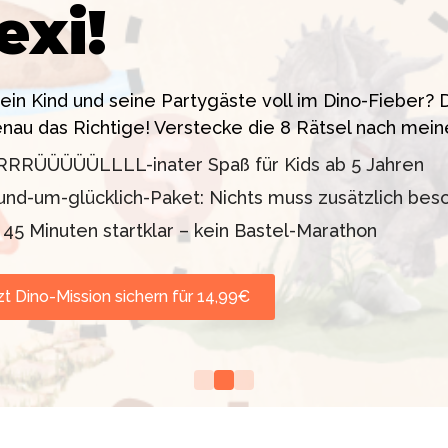
exi!
 ein High-Tech Labor! Unser 24-seitiges PDF enthäl
sstress!
siten. Knackt den Fall in 90 Minuten!
dein Kind und seine Partygäste voll im Dino-Fieber
enau das Richtige! Verstecke die 8 Rätsel nach mein
11 oder 12–99 Jahre)
lder inklusive
RRRÜÜÜÜÜLLLL-inater Spaß für Kids ab 5 Jahren
d TV-Profi (ZDF "1, 2
orgt werden
und-um-glücklich-Paket: Nichts muss zusätzlich bes
nd Escape Rooms zum
n 45 Minuten startklar – kein Bastel-Marathon
zt Dino-Mission sichern für 14,99€