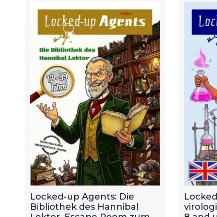
Locked-up Agents: Die
Locked
Bibliothek des Hannibal
virolog
Lektor. Escape Room zum
8 and u