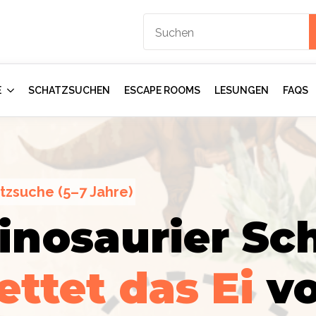
E
SCHATZSUCHEN
ESCAPE ROOMS
LESUNGEN
FAQS
tzsuche (5–7 Jahre)
inosaurier Sch
ction
gents:
Im
ettet das Ei
v
mmer
–
rologen