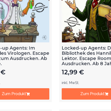
-up Agents: Im
Locked-up Agents: D
des Virologen. Escape
Bibliothek des Hanni
um Ausdrucken. Ab
Lektor. Escape Roo
.
Ausdrucken. Ab 8 Ja
9
€
12,99
€
.
inkl. MwSt.
Zum Produkt
Zum Produkt