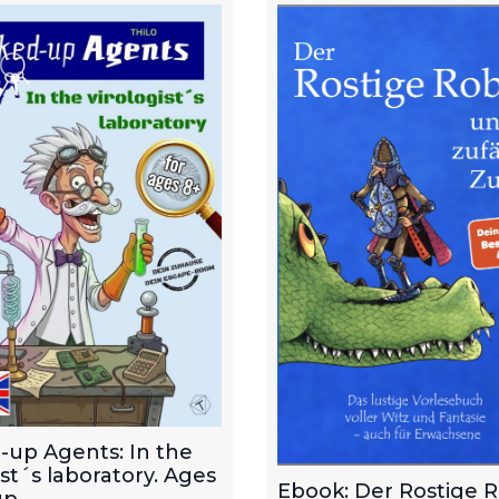
-up Agents: In the
ist´s laboratory. Ages
Ebook: Der Rostige 
p.