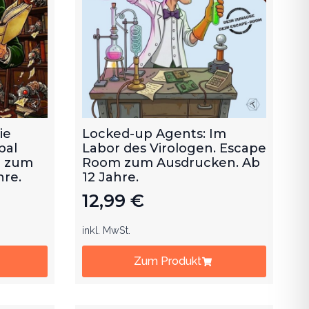
ie
Locked-up Agents: Im
bal
Labor des Virologen. Escape
m zum
Room zum Ausdrucken. Ab
hre.
12 Jahre.
12,99
€
inkl. MwSt.
Zum Produkt