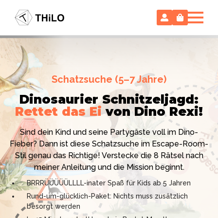
Escape Room (ab 8 oder 12 Jahre)
Schatzsuche (5–7 Jahre)
Locked-up Agents:
Im Labor
Dinosaurier Schnitzeljagd:
des Virologen
Rettet das Ei
von Dino Rexi!
Hollywood-Action
im
Das gab es noch nie: Verwandele dein Zuhause in ein
Kinderzimmer
– ohne
Sind dein Kind und seine Partygäste voll im Dino-
High-Tech Labor! Unser 24-seitiges PDF enthält alles:
Vorbereitungsstress!
Fieber? Dann ist diese Schatzsuche im Escape-Room-
Mission, Agentenausweise, Rätsel und Requisiten.
Stil genau das Richtige! Verstecke die 8 Rätsel nach
Knackt den Fall in 90 Minuten!
Ich bin THiLO, "Dein SPIEGEL"-Bestseller-Autor und
meiner Anleitung und die Mission beginnt.
Kniffliger Rätselspaß für 2 bis 6 Spieler (8 - 11 oder 12–
TV-Profi (ZDF "1, 2 oder 3"). Entdecke jetzt meine
BRRRÜÜÜÜÜLLLL-inater Spaß für Kids ab 5 Jahren
99 Jahre)
Schatzsuchen und Escape Rooms zum Sofort-
Rund-um-glücklich-Paket: Nichts muss zusätzlich
Professionelles PDF: Agentenausweise & Schilder
Download. Und natürlich meine Ebooks.
besorgt werden
inklusive