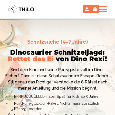
Escape Room (ab 8 oder 12 Jahre)
Schatzsuche (5–7 Jahre)
Locked-up Agents:
Im Labor
Dinosaurier Schnitzeljagd:
des Virologen
Rettet das Ei
von Dino Rexi!
Hollywood-Action
im
Das gab es noch nie: Verwandele dein Zuhause in ein
Kinderzimmer
– ohne
Sind dein Kind und seine Partygäste voll im Dino-
High-Tech Labor! Unser 24-seitiges PDF enthält alles:
Vorbereitungsstress!
Fieber? Dann ist diese Schatzsuche im Escape-Room-
Mission, Agentenausweise, Rätsel und Requisiten.
Stil genau das Richtige! Verstecke die 8 Rätsel nach
Knackt den Fall in 90 Minuten!
Ich bin THiLO, "Dein SPIEGEL"-Bestseller-Autor und
meiner Anleitung und die Mission beginnt.
Kniffliger Rätselspaß für 2 bis 6 Spieler (8 - 11 oder 12–
TV-Profi (ZDF "1, 2 oder 3"). Entdecke jetzt meine
BRRRÜÜÜÜÜLLLL-inater Spaß für Kids ab 5 Jahren
99 Jahre)
Schatzsuchen und Escape Rooms zum Sofort-
Rund-um-glücklich-Paket: Nichts muss zusätzlich
Professionelles PDF: Agentenausweise & Schilder
Download. Und natürlich meine Ebooks.
besorgt werden
inklusive