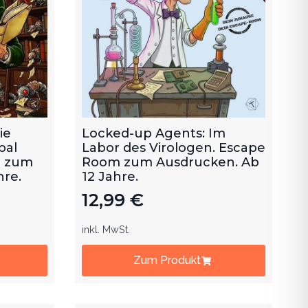
ie
Locked-up Agents: Im
bal
Labor des Virologen. Escape
m zum
Room zum Ausdrucken. Ab
hre.
12 Jahre.
12,99
€
inkl. MwSt.
Zum Produkt