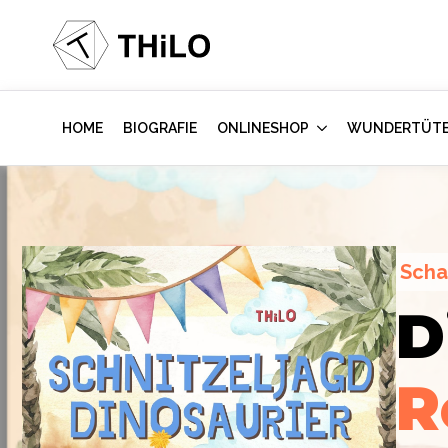
HOME
BIOGRAFIE
ONLINESHOP
WUNDERTÜT
Scha
Escape Room (ab 8 oder 12 Jahre)
D
Hollywood-A
Locked-up A
R
im Kinderzi
Labor
des Vi