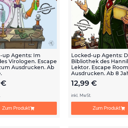
-up Agents: Im
Locked-up Agents: D
des Virologen. Escape
Bibliothek des Hanni
um Ausdrucken. Ab
Lektor. Escape Roo
.
Ausdrucken. Ab 8 Ja
9
€
12,99
€
.
inkl. MwSt.
Zum Produkt
Zum Produkt