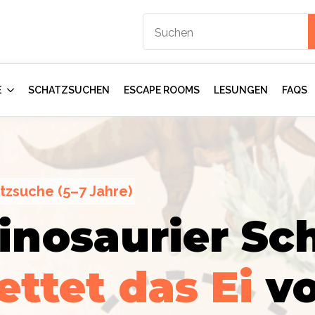
E
SCHATZSUCHEN
ESCAPE ROOMS
LESUNGEN
FAQS
tzsuche (5–7 Jahre)
inosaurier Sch
ction
gents:
Im
ettet das Ei
v
mmer
–
rologen