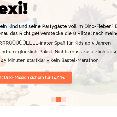
exi!
 ein High-Tech Labor! Unser 24-seitiges PDF enthäl
sstress!
siten. Knackt den Fall in 90 Minuten!
dein Kind und seine Partygäste voll im Dino-Fieber
enau das Richtige! Verstecke die 8 Rätsel nach mein
11 oder 12–99 Jahre)
lder inklusive
RRRÜÜÜÜÜLLLL-inater Spaß für Kids ab 5 Jahren
d TV-Profi (ZDF "1, 2
orgt werden
und-um-glücklich-Paket: Nichts muss zusätzlich bes
nd Escape Rooms zum
n 45 Minuten startklar – kein Bastel-Marathon
zt Dino-Mission sichern für 14,99€