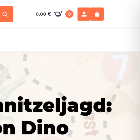
Search
0,00
€
0
for:
nitzeljagd:
on Dino