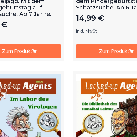
eljagd. Mit dem
dem Kindergeburtst
geburtstag auf
Schatzsuche. Ab 6 J
suche. Ab 7 Jahre.
14,99
€
9
€
inkl. MwSt.
.
Zum Produkt
Zum Produkt