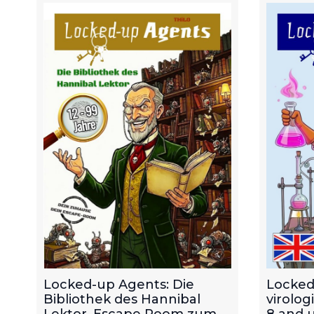
Locked-up Agents: Die
Locked
Bibliothek des Hannibal
virolog
Lektor. Escape Room zum
8 and u