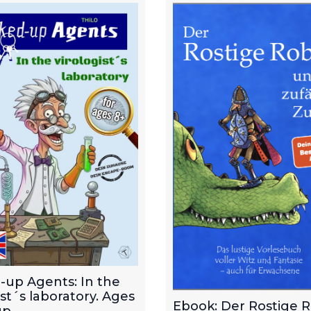
-up Agents: In the
ist´s laboratory. Ages
Ebook: Der Rostige 
p.