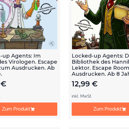
-up Agents: Im
Locked-up Agents: D
des Virologen. Escape
Bibliothek des Hanni
um Ausdrucken. Ab
Lektor. Escape Roo
.
Ausdrucken. Ab 8 Ja
9
€
12,99
€
.
inkl. MwSt.
Zum Produkt
Zum Produkt