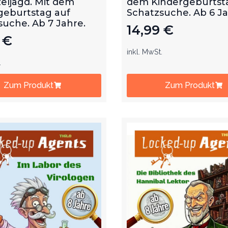
eljagd. Mit dem
dem Kindergeburtst
geburtstag auf
Schatzsuche. Ab 6 J
suche. Ab 7 Jahre.
14,99
€
9
€
inkl. MwSt.
.
Zum Produkt
Zum Produkt