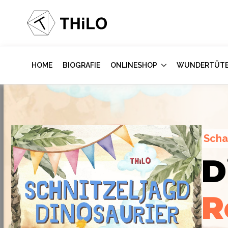
HOME
BIOGRAFIE
ONLINESHOP
WUNDERTÜT
Scha
Escape Room (ab 8 oder 12 Jahre)
D
Hollywood-A
Locked-up A
R
im Kinderzi
Labor
des Vi