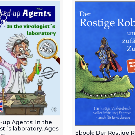
-up Agents: In the
ist´s laboratory. Ages
Ebook: Der Rostige 
p.