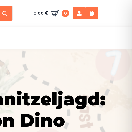
Search
0,00
€
0
for:
nitzeljagd:
on Dino