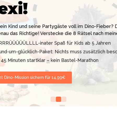
exi!
 ein High-Tech Labor! Unser 24-seitiges PDF enthäl
sstress!
siten. Knackt den Fall in 90 Minuten!
dein Kind und seine Partygäste voll im Dino-Fieber
enau das Richtige! Verstecke die 8 Rätsel nach mein
11 oder 12–99 Jahre)
lder inklusive
RRRÜÜÜÜÜLLLL-inater Spaß für Kids ab 5 Jahren
d TV-Profi (ZDF "1, 2
orgt werden
und-um-glücklich-Paket: Nichts muss zusätzlich bes
nd Escape Rooms zum
n 45 Minuten startklar – kein Bastel-Marathon
zt Dino-Mission sichern für 14,99€