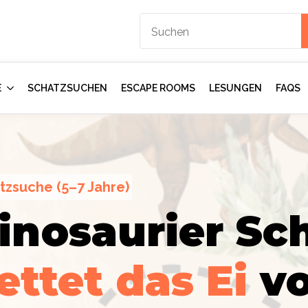
E
SCHATZSUCHEN
ESCAPE ROOMS
LESUNGEN
FAQS
tzsuche (5–7 Jahre)
inosaurier Sch
ction
gents:
Im
ettet das Ei
v
mmer
–
rologen