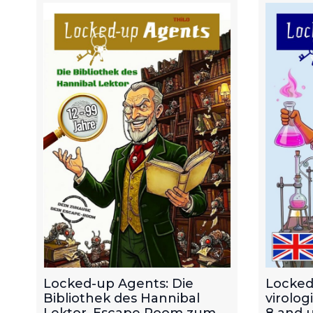
Locked-up Agents: Die
Locked
Bibliothek des Hannibal
virolog
Lektor. Escape Room zum
8 and u