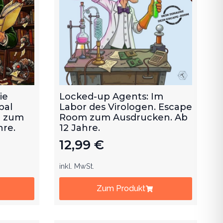
ie
Locked-up Agents: Im
bal
Labor des Virologen. Escape
m zum
Room zum Ausdrucken. Ab
hre.
12 Jahre.
12,99
€
inkl. MwSt.
Zum Produkt