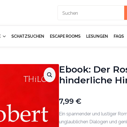
E
SCHATZSUCHEN
ESCAPE ROOMS
LESUNGEN
FAQS
Ebook: Der Ros
hinderliche Hi
7,99
€
Ein spannender und lustiger Roma
unglaublichen Dialogen und genia