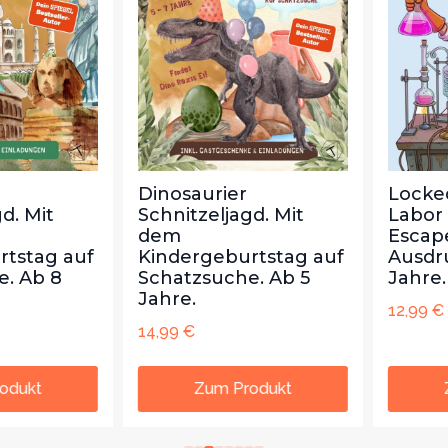
Dinosaurier
Locked-
 Mit
Schnitzeljagd. Mit
Labor de
dem
Escape
stag auf
Kindergeburtstag auf
Ausdruc
 Ab 8
Schatzsuche. Ab 5
Jahre.
Jahre.
12,99
€
14,99
€
ukt
Zum Produkt
Zu