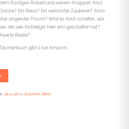
ch dem Rostigen Robert und seinem Knappen Knut
 Drache? Ein Riese? Ein verrückter Zauberer? 7000
ßer singender Frosch? Wird es Knut schaffen, alle
 die sein trotteliger Herr erst geschaffen hat?
ehaarte Beate?
 Taschenbuch gibt´s bei Amazon.
b
er:
ab 5 Jahre
,
Drachen
,
Ritter