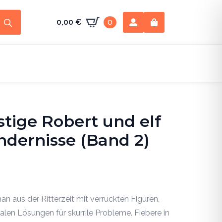
Search
0,00
€
0
for:
tige Robert und elf
ndernisse (Band 2)
n aus der Ritterzeit mit verrückten Figuren,
len Lösungen für skurrile Probleme. Fiebere in