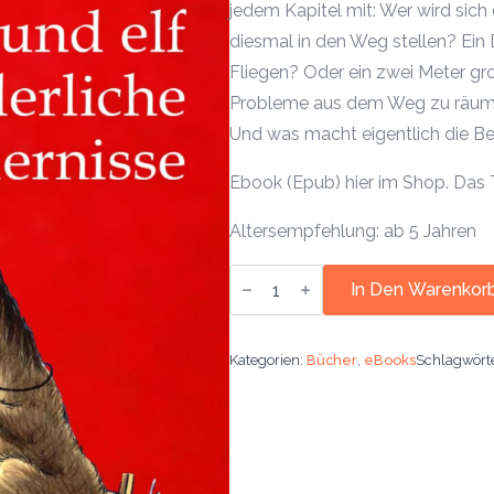
jedem Kapitel mit: Wer wird si
diesmal in den Weg stellen? Ein
Fliegen? Oder ein zwei Meter gro
Probleme aus dem Weg zu räumen,
Und was macht eigentlich die B
Ebook (Epub) hier im Shop. Das
Altersempfehlung: ab 5 Jahren
Ebook:
Der
In Den Warenkor
Rostige
Robert
und
elf
Kategorien:
Bücher
,
eBooks
Schlagwört
hinderliche
Hindernisse
(Band
2)
Menge