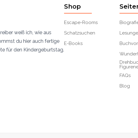
Shop
Seite
Escape-Rooms
Biografi
eiber weiß ich, wie aus
Schatzsuchen
Lesung
mmst du hier auch fertige
E-Books
Buchvor
 für den Kindergeburtstag.
Wundert
Drehbuc
Figuren
FAQs
Blog