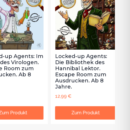
up Agents: Im
Locked-up Agents:
Lo
s Virologen.
Die Bibliothek des
La
 Room zum
Hannibal Lektor.
Es
ken. Ab 8
Escape Room zum
Au
Ausdrucken. Ab 8
Ja
Jahre.
12,
12,99
€
m Produkt
Zum Produkt